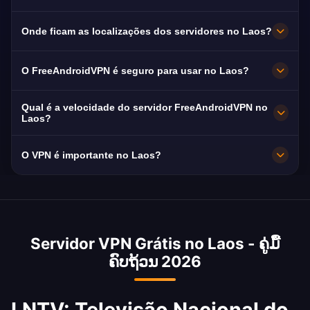
VPN que oferecem servidores laosianos
Nosso VPN no Laos é otimizado para
Onde ficam as localizações dos servidores no Laos?
globalmente.
streaming da LNTV com reprodução suave de
conteúdo em idioma laosiano.
O FreeAndroidVPN mantém múltiplos
O FreeAndroidVPN é seguro para usar no Laos?
servidores de alta velocidade por todo o Laos
em Vientiane, Luang Prabang e Savannakhet.
Absolutamente. Criptografia AES-256 e
Qual é a velocidade do servidor FreeAndroidVPN no
Todos os servidores possuem conexões de
política de não registrar logs. O Laos tem
Laos?
10Gbps para velocidade máxima. Você pode
liberdade de internet limitada — VPN fornece
Servidores de 10Gbps. A velocidade média do
O VPN é importante no Laos?
selecionar sua cidade preferida no Laos no
privacidade essencial.
Laos é de 18 Mbps com a ferrovia China-Laos
app para desempenho ideal com base em sua
melhorando a conectividade.
Sim, a internet do Laos é monitorada e sites
localização e necessidades.
são bloqueados. O governo restringe
conteúdo crítico ao Partido Comunista. VPN
Servidor VPN Grátis no Laos - ຄູ່ມື້
fornece privacidade essencial para residentes
ຄົບຖ້ວນ 2026
e visitantes acessarem a internet sem censura.
LNTV: Televisão Nacional do