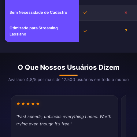
Sem Necessidade de Cadastro
Sim
Não
Otimizado para Streaming
Sim
Desc
Laosiano
O Que Nossos Usuários Dizem
Avaliado 4,8/5 por mais de 12.500 usuários em todo o mundo
★★★★★
★★
"Fast speeds, unblocks everything I need. Worth
"Fina
trying even though it's free."
throt
never