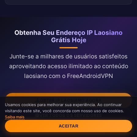
Obtenha Seu Endereço IP Laosiano
Grátis Hoje
Junte-se a milhares de usuários satisfeitos
aproveitando acesso ilimitado ao conteúdo
laosiano com o FreeAndroidVPN
OBTER IP LAOSIANO AGORA
Usamos cookies para melhorar sua experiência. Ao continuar
visitando este site, você concorda com nosso uso de cookies.
VER TODOS OS SERVIDORES
Saiba mais
Consentimento de Cookies
ACEITAR