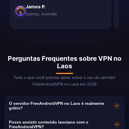
James P.
Sydney, Australia
Perguntas Frequentes sobre VPN no
Laos
Tudo o que você precisa saber sobre o uso do servidor
FreeAndroidVPN no Laos em 2026
O servidor FreeAndroidVPN no Laos é realmente
grátis?
Sim! O servidor FreeAndroidVPN no Laos é
Posso assistir conteúdo laosiano com o
100% grátis. Um dos poucos provedores de
FreeAndroidVPN?