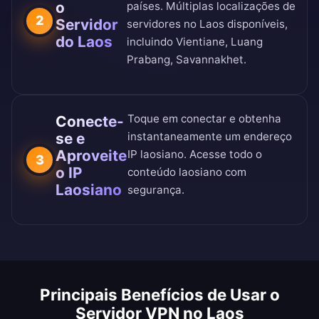
o
países
. Múltiplas localizações de
2
Servidor
servidores no Laos disponíveis,
do Laos
incluindo Vientiane, Luang
Prabang, Savannakhet.
Toque em conectar e obtenha
Conecte-
se e
instantaneamente um endereço
Aproveite
IP laosiano. Acesse todo o
3
o IP
conteúdo laosiano com
Laosiano
segurança.
Principais Benefícios de Usar o
Servidor VPN no Laos