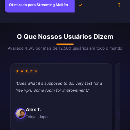
Otimizado para Streaming Maltês
Sim
Desc
O Que Nossos Usuários Dizem
Avaliado 4,8/5 por mais de 12.500 usuários em todo o mundo
★★★☆☆
★★
"Does what it's supposed to do. very fast for a
"Simp
free vpn. Some room for improvement."
Exact
Alex T.
Tokyo, Japan