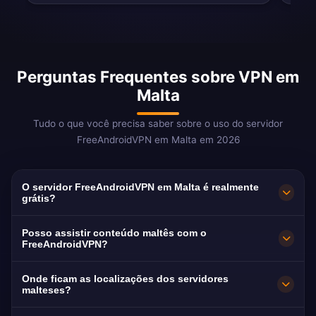
Perguntas Frequentes sobre VPN em
Malta
Tudo o que você precisa saber sobre o uso do servidor
FreeAndroidVPN em Malta em 2026
O servidor FreeAndroidVPN em Malta é realmente
grátis?
Sim! O servidor FreeAndroidVPN em Malta é
Posso assistir conteúdo maltês com o
100% grátis. Essencial para malteses no
FreeAndroidVPN?
exterior e profissionais de iGaming.
Nosso VPN em Malta é otimizado para TVM e
Onde ficam as localizações dos servidores
ONE TV com streaming suave em idioma
malteses?
maltês.