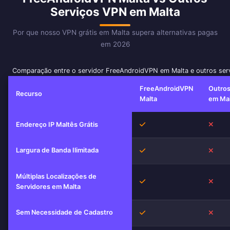
Serviços VPN em Malta
Por que nosso VPN grátis em Malta supera alternativas pagas
em 2026
Comparação entre o servidor FreeAndroidVPN em Malta e outros se
FreeAndroidVPN
Outro
Recurso
Malta
em Mal
Sim
Não
Endereço IP Maltês Grátis
Largura de Banda Ilimitada
Sim
Não
Múltiplas Localizações de
Sim
Não
Servidores em Malta
Sem Necessidade de Cadastro
Sim
Não