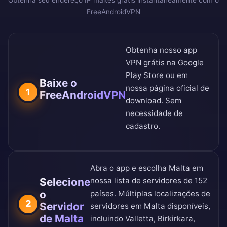
Obtenha seu endereço IP maltês grátis instantaneamente com o
FreeAndroidVPN
Obtenha nosso app
VPN grátis na
Google
Play Store
ou em
Baixe o
nossa
página oficial de
1
FreeAndroidVPN
download
. Sem
necessidade de
cadastro.
Abra o app e escolha Malta em
Selecione
nossa
lista de servidores de 152
o
países
. Múltiplas localizações de
2
Servidor
servidores em Malta disponíveis,
de Malta
incluindo Valletta, Birkirkara,