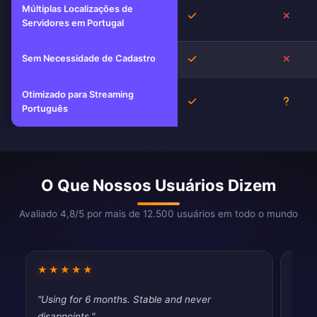
Múltiplas Localizações de
Sim
Não
Servidores em Portugal
Sem Necessidade de Cadastro
Sim
Não
Otimizado para Streaming
Sim
Desco
Português
O Que Nossos Usuários Dizem
Avaliado 4,8/5 por mais de 12.500 usuários em todo o mundo
★★★★★
★★
"Using for 6 months. Stable and never
"Does
disappoints."
unblo