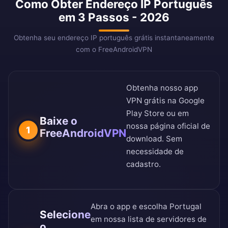
Como Obter Endereço IP Português
em 3 Passos - 2026
Obtenha seu endereço IP português grátis instantaneamente
com o FreeAndroidVPN
Obtenha nosso app
VPN grátis na
Google
Play Store
ou em
Baixe o
nossa
página oficial de
1
FreeAndroidVPN
download
. Sem
necessidade de
cadastro.
Abra o app e escolha Portugal
Selecione
em nossa
lista de servidores de
o