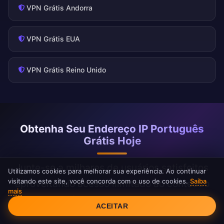
VPN Grátis Andorra
VPN Grátis EUA
VPN Grátis Reino Unido
Obtenha Seu Endereço IP Português
Grátis Hoje
Junte-se a milhares de usuários satisfeitos
Utilizamos cookies para melhorar sua experiência. Ao continuar
visitando este site, você concorda com o uso de cookies.
Saiba
aproveitando acesso ilimitado ao conteúdo
mais
Consentimento de Cookies
português com o FreeAndroidVPN
ACEITAR