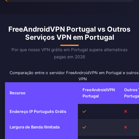
FreeAndroidVPN Portugal vs Outros
Serviços VPN em Portugal
Por que nosso VPN grátis em Portugal supera alternativas
pagas em 2026
Comparação entre o servidor FreeAndroidVPN em Portugal e outros
VPN
FreeAndroidVPN
Outros
Recurso
Portugal
Portuga
Sim
Não
Endereço IP Português Grátis
Largura de Banda Ilimitada
Sim
Não