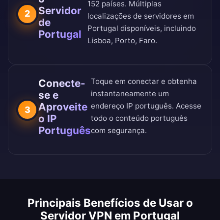
152 países
. Múltiplas
Servidor
2
localizações de servidores em
de
Portugal disponíveis, incluindo
Portugal
Lisboa, Porto, Faro.
Toque em conectar e obtenha
Conecte-
se e
instantaneamente um
Aproveite
endereço IP português. Acesse
3
o IP
todo o conteúdo português
Português
com segurança.
Principais Benefícios de Usar o
Servidor VPN em Portugal