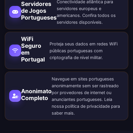
Conectividade atlântica para
Servidores
servidores europeus e
de Jogos
americanos. Confira todos os
Portugueses
servidores disponíveis
.
WiFi
Proteja seus dados em redes WiFi
Seguro
públicas portuguesas com
em
criptografia de nível militar.
Portugal
Navegue em sites portugueses
anonimamente sem ser rastreado
Anonimato
por provedores de internet ou
Completo
anunciantes portugueses. Leia
nossa
política de privacidade
para
saber mais.