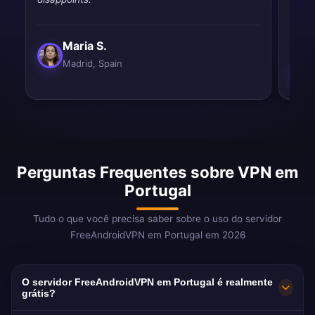
impr
Maria S.
Madrid, Spain
Perguntas Frequentes sobre VPN em
Portugal
Tudo o que você precisa saber sobre o uso do servidor
FreeAndroidVPN em Portugal em 2026
O servidor FreeAndroidVPN em Portugal é realmente
grátis?