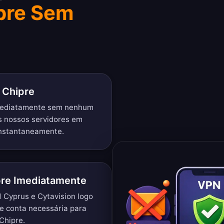
pre Sem
 Chipre
imediatamente sem nenhum
s nossos servidores em
instantaneamente.
pre Imediatamente
1 Cyprus e Cytavision logo
e conta necessária para
Chipre.