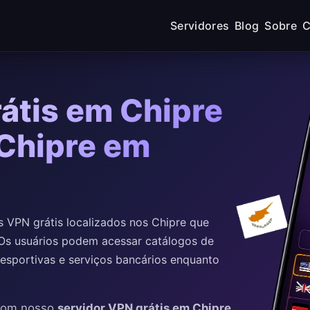
Servidores
Blog
Sobre
C
átis em Chipre
 Chipre em
 VPN grátis localizados nos Chipre que
 Os usuários podem acessar catálogos de
 esportivas e serviços bancários enquanto
 com nosso
servidor VPN grátis em Chipre
.