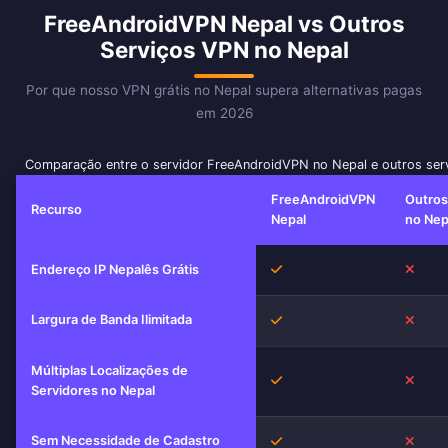
FreeAndroidVPN Nepal vs Outros
Serviços VPN no Nepal
Por que nosso VPN grátis no Nepal supera alternativas pagas
em 2026
Comparação entre o servidor FreeAndroidVPN no Nepal e outros ser
FreeAndroidVPN
Outro
Recurso
Nepal
no Nep
Sim
Não
Endereço IP Nepalês Grátis
Largura de Banda Ilimitada
Sim
Não
Múltiplas Localizações de
Sim
Não
Servidores no Nepal
Sem Necessidade de Cadastro
Sim
Não