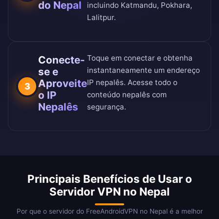
do Nepal
incluindo Katmandu, Pokhara,
Lalitpur.
Toque em conectar e obtenha
Conecte-
se e
instantaneamente um endereço
Aproveite
IP nepalês. Acesse todo o
3
o IP
conteúdo nepalês com
Nepalês
segurança.
Principais Benefícios de Usar o
Servidor VPN no Nepal
Por que o servidor do FreeAndroidVPN no Nepal é a melhor