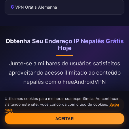
VPN Grátis Alemanha
Obtenha Seu Endereço IP Nepalês Grátis
Hoje
Junte-se a milhares de usuários satisfeitos
aproveitando acesso ilimitado ao conteúdo
nepalês com o FreeAndroidVPN
Utilizamos cookies para melhorar sua experiência. Ao continuar
visitando este site, você concorda com o uso de cookies.
Saiba
OBTER IP NEPALÊS AGORA
mais
Consentimento de Cookies
ACEITAR
VER TODOS OS SERVIDORES