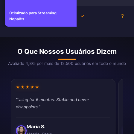
Otimizado para Streaming
Sim
Desc
Nepalês
O Que Nossos Usuários Dizem
Avaliado 4,8/5 por mais de 12.500 usuários em todo o mundo
★★★★★
★★
"Using for 6 months. Stable and never
"Dece
disappoints."
than 
Maria S.