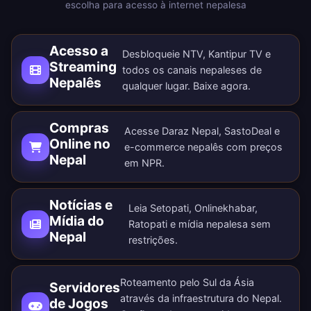
escolha para acesso à internet nepalesa
Acesso a
Desbloqueie NTV, Kantipur TV e
Streaming
todos os canais nepaleses de
Nepalês
qualquer lugar.
Baixe agora
.
Compras
Acesse Daraz Nepal, SastoDeal e
Online no
e-commerce nepalês com preços
Nepal
em NPR.
Notícias e
Leia Setopati, Onlinekhabar,
Mídia do
Ratopati e mídia nepalesa sem
Nepal
restrições.
Roteamento pelo Sul da Ásia
Servidores
através da infraestrutura do Nepal.
de Jogos