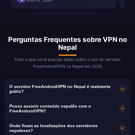
Madrid, Spain
Perguntas Frequentes sobre VPN no
Nepal
Tudo o que você precisa saber sobre o uso do servidor
FreeAndroidVPN no Nepal em 2026
O servidor FreeAndroidVPN no Nepal é realmente
grátis?
Sim! O servidor FreeAndroidVPN no Nepal é
Posso assistir conteúdo nepalês com o
100% grátis. Essencial para mais de 4 milhões
FreeAndroidVPN?
de trabalhadores migrantes nepaleses no
Nosso VPN no Nepal é otimizado para NTV e
Onde ficam as localizações dos servidores
mundo todo.
Kantipur TV com streaming suave em idioma
nepaleses?