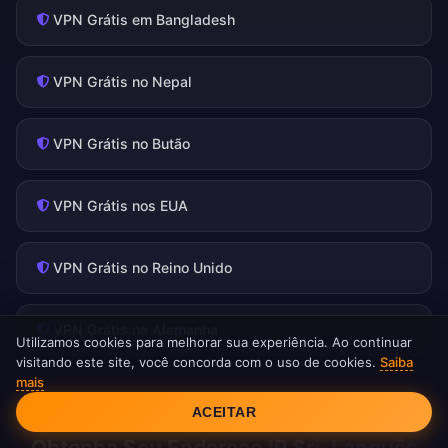
VPN Grátis em Bangladesh
VPN Grátis no Nepal
VPN Grátis no Butão
VPN Grátis nos EUA
VPN Grátis no Reino Unido
VPN Grátis na Alemanha
Utilizamos cookies para melhorar sua experiência. Ao continuar
visitando este site, você concorda com o uso de cookies.
Saiba
mais
Consentimento de Cookies
ACEITAR
Obtenha Seu Endereço IP Sri-Lanquês