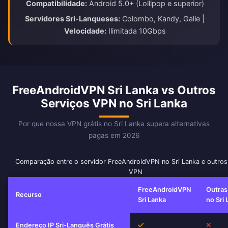
Compatibilidade:
Android 5.0+ (Lollipop e superior)
Servidores Sri-Lanqueses:
Colombo, Kandy, Galle |
Velocidade:
Ilimitada 10Gbps
FreeAndroidVPN Sri Lanka vs Outros
Serviços VPN no Sri Lanka
Por que nossa VPN grátis no Sri Lanka supera alternativas
pagas em 2026
Comparação entre o servidor FreeAndroidVPN no Sri Lanka e outros
VPN
FreeAndroidVPN
Outras
Recurso
Sri Lanka
no Sri
Sim
Não
Endereço IP Sri-Lanquês Grátis