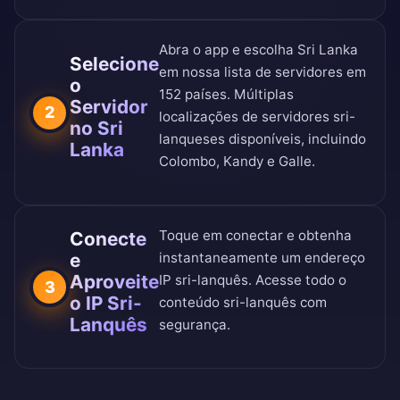
Abra o app e escolha Sri Lanka
Selecione
em nossa
lista de servidores em
o
152 países
. Múltiplas
Servidor
2
localizações de servidores sri-
no Sri
lanqueses disponíveis, incluindo
Lanka
Colombo, Kandy e Galle.
Toque em conectar e obtenha
Conecte
e
instantaneamente um endereço
Aproveite
IP sri-lanquês. Acesse todo o
3
o IP Sri-
conteúdo sri-lanquês com
Lanquês
segurança.