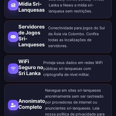
Mídia Sri-
Lanka e News e mídia sri-
Lanquesas
lanquesa sem restrições.
Servidores
Conectividade para jogos do Sul
de Jogos
da Ásia via Colombo. Confira
Sri-
todas as
localizações de
Lanqueses
servidores
.
WiFi
Proteja seus dados em redes WiFi
Seguro no
públicas sri-lanquesas com
Sri Lanka
criptografia de nível militar.
Navegue em sites sri-lanqueses
anonimamente sem ser rastreado
Anonimato
por provedores de internet ou
Completo
anunciantes sri-lanqueses. Leia
nossa
política de privacidade
para