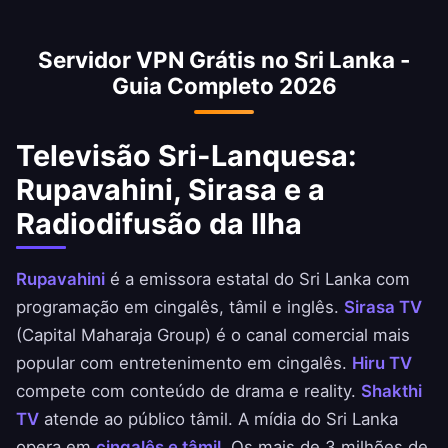
durante os ataques da Páscoa de 2019 e os
protestos da crise econômica de 2022. A VPN
Servidor VPN Grátis no Sri Lanka -
contorna esses bloqueios instantaneamente.
Guia Completo 2026
Instale antes que interrupções ocorram para
manter a comunicação.
Televisão Sri-Lanquesa:
Rupavahini, Sirasa e a
Radiodifusão da Ilha
Rupavahini
é a emissora estatal do Sri Lanka com
programação em cingalês, tâmil e inglês.
Sirasa TV
(Capital Maharaja Group) é o canal comercial mais
popular com entretenimento em cingalês.
Hiru TV
compete com conteúdo de drama e reality.
Shakthi
TV
atende ao público tâmil. A mídia do Sri Lanka
opera em
cingalês e tâmil
. Os mais de 3 milhões de