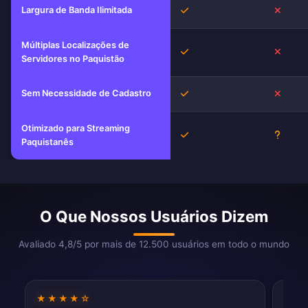
Largura de Banda Ilimitada
Sim
Não
Múltiplas Localizações de
Sim
Não
Servidores no Paquistão
Sem Necessidade de Cadastro
Sim
Não
Otimizado para Streaming
Sim
Desco
Paquistanês
O Que Nossos Usuários Dizem
Avaliado 4,8/5 por mais de 12.500 usuários em todo o mundo
★★★★☆
★★