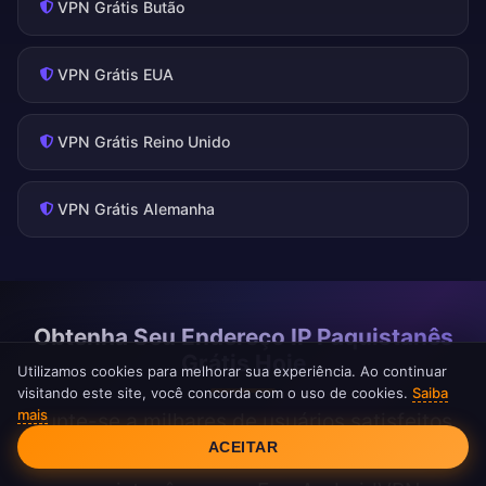
VPN Grátis Butão
VPN Grátis EUA
VPN Grátis Reino Unido
VPN Grátis Alemanha
Obtenha Seu Endereço IP Paquistanês
Grátis Hoje
Utilizamos cookies para melhorar sua experiência. Ao continuar
visitando este site, você concorda com o uso de cookies.
Saiba
mais
Junte-se a milhares de usuários satisfeitos
Consentimento de Cookies
ACEITAR
aproveitando acesso ilimitado ao conteúdo