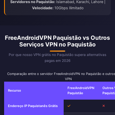
Servidores no Paquistão:
Islamabad, Karachi, Lahore |
Velocidade:
10Gbps Ilimitado
FreeAndroidVPN Paquistão vs Outros
Serviços VPN no Paquistão
Por que nosso VPN grátis no Paquistão supera alternativas
pagas em 2026
Comparação entre o servidor FreeAndroidVPN no Paquistão e outros
VPN
FreeAndroidVPN
Outros 
Recurso
Paquistão
Paquist
Sim
Não
Endereço IP Paquistanês Grátis