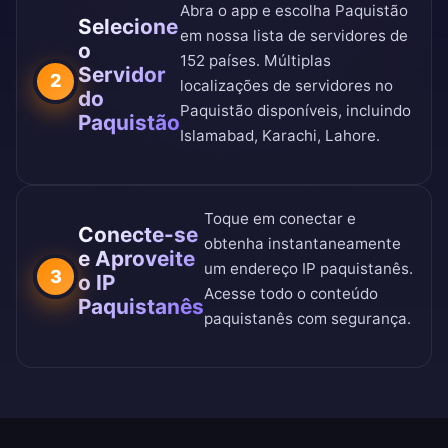
Abra o app e escolha Paquistão
Selecione
em nossa
lista de servidores de
o
152 países
. Múltiplas
Servidor
2
localizações de servidores no
do
Paquistão disponíveis, incluindo
Paquistão
Islamabad, Karachi, Lahore.
Toque em conectar e
Conecte-se
obtenha instantaneamente
e Aproveite
um endereço IP paquistanês.
3
o IP
Acesse todo o conteúdo
Paquistanês
paquistanês com segurança.