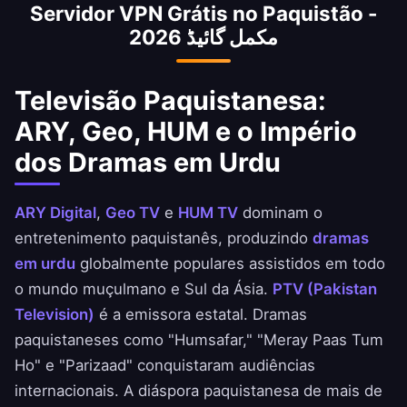
Servidor VPN Grátis no Paquistão -
por meses e muitos sites são censurados.
مکمل گائیڈ 2026
Nosso VPN contorna todos os bloqueios da
PTA instantaneamente.
Televisão Paquistanesa:
ARY, Geo, HUM e o Império
dos Dramas em Urdu
ARY Digital
,
Geo TV
e
HUM TV
dominam o
entretenimento paquistanês, produzindo
dramas
em urdu
globalmente populares assistidos em todo
o mundo muçulmano e Sul da Ásia.
PTV (Pakistan
Television)
é a emissora estatal. Dramas
paquistaneses como "Humsafar," "Meray Paas Tum
Ho" e "Parizaad" conquistaram audiências
internacionais. A diáspora paquistanesa de mais de