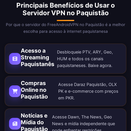
Principais Benefícios de Usar o
Servidor VPN no Paquistão
Por que o servidor do FreeAndroidVPN no Paquistão é a melhor
escolha para acesso à internet paquistanesa
Acesso a
Desbloqueie PTV, ARY, Geo,
Streaming
HUM e todos os canais
Paquistanês
paquistaneses.
Baixe agora
.
Compras
Acesse Daraz Paquistão, OLX
Online no
PK e e-commerce com preços
Paquistão
em PKR.
Notícias e
Acesse Dawn, The News, Geo
Mídia do
News e mídia independente que
Paquistão
pode enfrentar restrições.