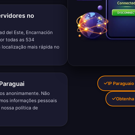
ervidores no
d del Este, Encarnación
or todas as 534
 localização mais rápida no
Paraguai
IP Paraguaio
ios anonimamente. Não
Obtenha 
imos informações pessoais
a nossa
política de