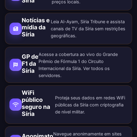
Síria
preços locais.
Notícias e
Leia Al-Ayam, Síria Tribune e assista
mídia da
canais de TV da Síria sem restrições
Síria
geográficas.
Acesse a cobertura ao vivo do Grande
GP de
Prêmio de Fórmula 1 do Circuito
F1 da
Internacional da Síria. Ver todos os
Síria
servidores
.
WiFi
Proteja seus dados em redes WiFi
público
públicas da Síria com criptografia
seguro na
de nível militar.
Síria
Navegue anonimamente em sites
Anonimato