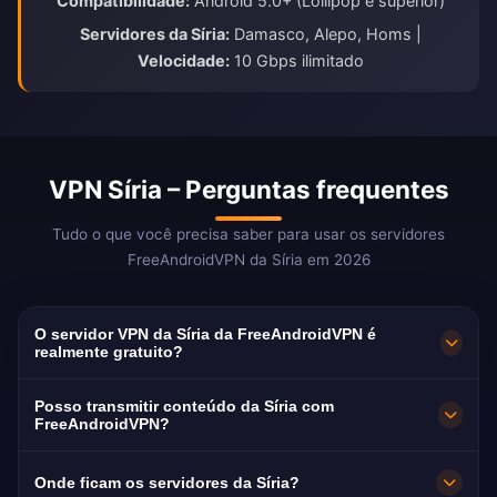
Compatibilidade:
Android 5.0+ (Lollipop e superior)
Servidores da Síria:
Damasco, Alepo, Homs |
Velocidade:
10 Gbps ilimitado
VPN Síria – Perguntas frequentes
Tudo o que você precisa saber para usar os servidores
FreeAndroidVPN da Síria em 2026
O servidor VPN da Síria da FreeAndroidVPN é
realmente gratuito?
Sim! Os servidores VPN da Síria da
Posso transmitir conteúdo da Síria com
FreeAndroidVPN são 100% gratuitos sem taxas
FreeAndroidVPN?
ocultas, períodos de teste ou cartão de
Os servidores VPN da Síria são otimizados
Onde ficam os servidores da Síria?
crédito necessário. Acesso ilimitado aos