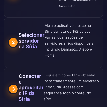
cadastro.
Abra o aplicativo e escolha
Síria da
lista de 152 países
.
Selecionar
Várias localizações de
servidor
2
servidores sírios disponíveis
da Síria
incluindo Damasco, Alepo e
Homs.
Toque em conectar e obtenha
Conectar
e
instantaneamente um endereço
aproveitar
IP da Síria. Acesse com
3
o IP da
segurança todo o conteúdo
Síria
sírio.