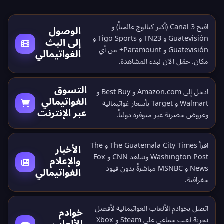
افتح Canal 3 (أكبر كتالوج عالمياً) و
الوصول
Guatevisión و TN23 و Tigo Sports و
إلى البث
Guatevisión و Paramount+ من أي
الغواتيمالي
مكان.
حمّل الآن
لبدء المشاهدة.
التسوق
ادخل إلى Amazon.com و Best Buy و
الغواتيمالي
Walmart و Target بأسعار غواتيمالية
عبر الإنترنت
وعروض حصرية غير متوفرة دولياً.
اقرأ The Guatemala City Times و The
الأخبار
Washington Post وشاهد CNN و Fox
والإعلام
News و MSNBC مباشرةً بدون قيود
الغواتيمالي
جغرافية.
اتصل بخوادم الألعاب الغواتيمالية لأفضل
خوادم
تجربة لعب جماعي على Steam و Xbox
الألعاب