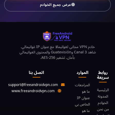
عرض جميع الخوادم
خادم VPN مجاني لغواتيمالا مع عنوان IP غواتيمالي.
شاهد Canal 3 وGuatevisión والمحتوى الغواتيمالي
بأمان. تشفير AES-256.
روابط
الموارد
اتصل بنا
سريعة
support@freeandroidvpn.com
المراجعات
الرئيسية
www.freeandroidvpn.com
ما هو
المدونة
عنوان IP
الخوادم
الخاص بي
من نحن
ما هو