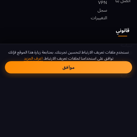
اتصل بنا
VPN
سجل
التغييرات
قانوني
سياسة
موافقة ملفات تعريف الا
نستخدم ملفات تعريف الارتباط لتحسين تجربتك. بمتابعة زيارة هذا الموقع فإنك
الخصوصية
توافق على استخدامنا لملفات تعريف الارتباط.
اعرف المزيد
شروط
موافق
الخدمة
سياسة
ملفات
تعريف
الارتباط
DMCA
© 2026 FreeAndroidVPN. جميع الحقوق محفوظة.
FreeAndroidVPN غير تابع لشركة Google LLC أو Android. Android هي علامة