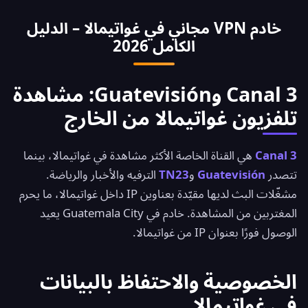
بشروط مصرفك.
خادم VPN مجاني في غواتيمالا – الدليل
الكامل 2026
Canal 3 وGuatevisión: مشاهدة
تلفزيون غواتيمالا من الخارج
Canal 3
هي القناة الخاصة الأكثر مشاهدة في غواتيمالا، بينما
تتصدر
Guatevisión
و
TN23
الترفيه والأخبار والرياضة.
مشغّلات البث لديها مقيّدة بعناوين IP داخل غواتيمالا، ما يحرم
المغتربين من المشاهدة. خادم في Guatemala City يعيد
الوصول فورًا بعنوان IP من غواتيمالا.
الخصوصية والاحتفاظ بالبيانات
في غواتيمالا