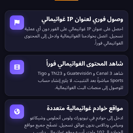
وصول فوري لعنوان IP غواتيمالي
احصل على عنوان IP غواتيمالي على الفور دون أي عملية
تسجيل. اتصل بخوادمنا الغواتيمالية وادخل إلى المحتوى
الغواتيمالي فوراً.
شاهد المحتوى الغواتيمالي فوراً
شاهد Canal 3 و Guatevisión و TN23 و Tigo
Sports مباشرةً بعد التثبيت. لا يلزم إنشاء حساب
للوصول إلى منصات البث الغواتيمالية.
مواقع خوادم غواتيمالية متعددة
ادخل إلى خوادم في نيويورك ولوس أنجلوس وشيكاغو
وميامي ودالاس بدون عوائق تسجيل.
تصفّح جميع مواقع
الخوادم الـ 102
واختر أسرع موقع غواتيمالي يناسب