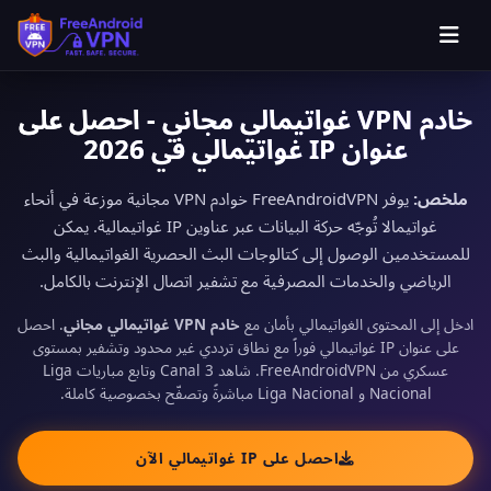
خادم VPN غواتيمالي مجاني - احصل على
عنوان IP غواتيمالي في 2026
ملخص:
يوفر FreeAndroidVPN خوادم VPN مجانية موزعة في أنحاء
غواتيمالا تُوجّه حركة البيانات عبر عناوين IP غواتيمالية. يمكن
للمستخدمين الوصول إلى كتالوجات البث الحصرية الغواتيمالية والبث
الرياضي والخدمات المصرفية مع تشفير اتصال الإنترنت بالكامل.
ادخل إلى المحتوى الغواتيمالي بأمان مع
خادم VPN غواتيمالي مجاني
. احصل
على عنوان IP غواتيمالي فوراً مع نطاق ترددي غير محدود وتشفير بمستوى
عسكري من FreeAndroidVPN. شاهد Canal 3 وتابع مباريات Liga
Nacional و Liga Nacional مباشرةً وتصفّح بخصوصية كاملة.
احصل على IP غواتيمالي الآن