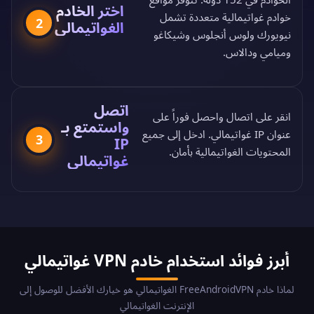
اختر الخادم
خوادم غواتيمالية متعددة تشمل
2
الغواتيمالي
نيويورك ولوس أنجلوس وشيكاغو
وميامي ودالاس.
اتصل
انقر على اتصال واحصل فوراً على
واستمتع بـ
عنوان IP غواتيمالي. ادخل إلى جميع
3
IP
المحتويات الغواتيمالية بأمان.
غواتيمالي
أبرز فوائد استخدام خادم VPN غواتيمالي
لماذا خادم FreeAndroidVPN الغواتيمالي هو خيارك الأفضل للوصول إلى
الإنترنت الغواتيمالي