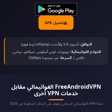
تحميل APK
التوافق:
أندرويد 5.0 والأحدث (Lollipop وما فوق)
الخوادم الغواتيمالية:
نيويورك، لوس أنجلوس، شيكاغو، ميامي،
دالاس |
السرعة:
غير محدودة 10Gbps
FreeAndroidVPN الغواتيمالي مقابل
خدمات VPN أخرى
لماذا VPN الغواتيمالي المجاني يتفوق على البدائل المدفوعة في 2026