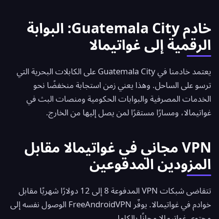
خادم Guatemala City: البوابة
الرقمية إلى غواتيمالا
يعتمد خادمنا في Guatemala City على الكابلات البحرية التي
ترسو على الساحل. وهذا يعني زمن استجابة منخفضًا نحو
الخدمات المصرفية والبوابات الحكومية ومنصات البث في
غواتيمالا، ومسارًا مستقرًا لمن يصل إليها من الخارج.
VPN مجاني في غواتيمالا مقابل
المزودين المدفوعين
تتقاضى شبكات VPN المدفوعة 8 إلى 12 دولارًا شهريًا مقابل
خوادم في غواتيمالا. يوفّر
FreeAndroidVPN
الوصول نفسه إلى
محتوى غواتيمالا مجانًا بالكامل.