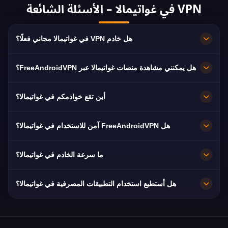
VPN في غواتيمالا – الأسئلة الشائعة
هل خادم VPN في غواتيمالا مجاني فعلًا؟
مجاني 100%. خوادم في Guatemala City بلا اشتراك
هل يمكنني مشاهدة منصات غواتيمالا عبر FreeAndroidVPN؟
ولا بطاقة ولا تسجيل، مع نطاق ترددي غير محدود.
نعم. الخادم مُحسَّن لـ Canal 3 وGuatevisión وTN23،
أين تقع خوادمكم في غواتيمالا؟
وعادةً بجودة HD دون تقطيع.
Guatemala City. تعمل جميع العقد بسرعة 10 جيجابت/
هل FreeAndroidVPN آمن للاستخدام في غواتيمالا؟
ثانية، ويتم التحويل تلقائيًا إلى أقرب خادم متاح عند
التعطل.
نعم. تشفير AES-256 وسياسة صارمة بعدم الاحتفاظ
ما سرعة الخادم في غواتيمالا؟
بالسجلات، فيبقى تصفحك خاصًا.
سريع جدًا بسعة 10 جيجابت/ثانية. متوسط السرعة في
هل أستطيع استخدام التطبيقات المصرفية في غواتيمالا؟
غواتيمالا هو 40 Mbps، وهو مثالي للبث بجودة HD.
نعم. يمكن الوصول إلى Banco Industrial, Banrural و
BAC Credomatic بعنوان IP من غواتيمالا. التزم دائمًا