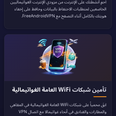
احمِ أنشطتك على الإنترنت من مزودي الإنترنت الغواتيماليين
الخاضعين لمتطلبات الاحتفاظ بالبيانات وحافظ على إخفاء
هويتك بالكامل أثناء التصفح مع FreeAndroidVPN.
تأمين شبكات WiFi العامة الغواتيمالية
ابقَ محمياً على شبكات WiFi العامة الغواتيمالية في المقاهي
والمطارات والفنادق في أنحاء غواتيمالا مع اتصال VPN