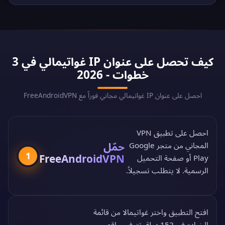
كيف تحصل على عنوان IP غواتيمالي في 3
خطوات - 2026
احصل على عنوان IP غواتيمالي مجاني فوراً مع FreeAndroidVPN
احصل على تطبيق VPN
حمّل
المجاني من
متجر Google
1
FreeAndroidVPN
Play
أو
صفحة التحميل
الرسمية
. لا يتطلب تسجيلاً.
افتح التطبيق واختر غواتيمالا من
قائمة
الخوادم في 152 دولة
. تتوفر مواقع