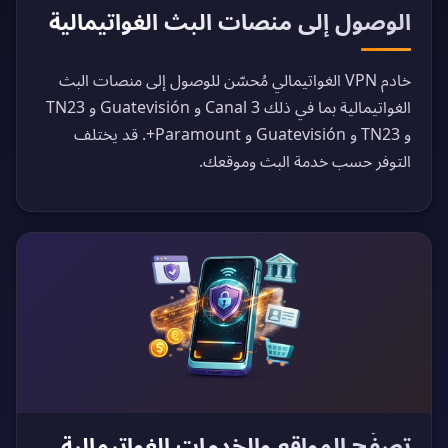
الوصول إلى منصات البث الغواتيمالية
خادم VPN الغواتيمالي مُحسّن للوصول إلى منصات البث
الغواتيمالية بما في ذلك Canal 3 و Guatevisión و TN23
و TN23 و Guatevisión و Paramount+. قد يختلف
التوفر حسب خدمة البث وموقعك.
تصفّح المواقع والخدمات الغواتيمالية