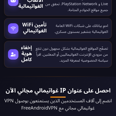
Live و PlayStation Network. تحقق من
الغواتيمالية
جميع
مواقع الخوادم المتاحة
.
تأمين WiFi
احمِ بياناتك على شبكات WiFi العامة
الغواتيمالي
الغواتيمالية بتشفير بمستوى عسكري.
إخفاء
تصفّح المواقع الغواتيمالية بشكل مجهول دون تتبّع
هوية
من مزودي الإنترنت الغواتيماليين أو المعلنين. اقرأ
كامل
سياسة الخصوصية
لمعرفة المزيد.
احصل على عنوان IP غواتيمالي مجاني الآن
انضم إلى آلاف المستخدمين الذين يستمتعون بوصول VPN
غواتيمالي مجاني مع FreeAndroidVPN