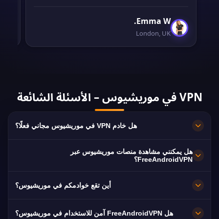
Emma W.
London, UK
VPN في موريشيوس – الأسئلة الشائعة
هل خادم VPN في موريشيوس مجاني فعلًا؟
مجاني 100%. خوادم في Port Louis بلا اشتراك ولا
هل يمكنني مشاهدة منصات موريشيوس عبر
بطاقة ولا تسجيل، مع نطاق ترددي غير محدود.
FreeAndroidVPN؟
نعم. الخادم مُحسَّن لـ MBC 1 وMBC 2 وMBC 3، وعادةً
أين تقع خوادمكم في موريشيوس؟
بجودة HD دون تقطيع.
Port Louis. تعمل جميع العقد بسرعة 10 جيجابت/ثانية،
هل FreeAndroidVPN آمن للاستخدام في موريشيوس؟