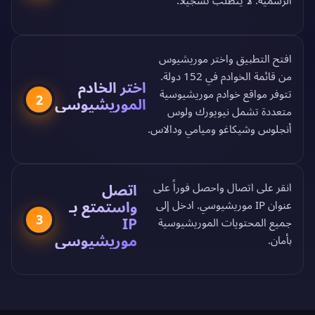
الرسمية
. لا يتطلب تسجيلاً.
افتح التطبيق واختر موريشيوس
من
قائمة الخوادم في 152 دولة
.
اختر الخادم
تتوفر مواقع خوادم موريشيوسية
2
الموريشيوسي
متعددة تشمل نيويورك ولوس
أنجلوس وشيكاغو وميامي ودالاس.
انقر على اتصال واحصل فوراً على
اتصل
واستمتع بـ
عنوان IP موريشيوسي. ادخل إلى
3
IP
جميع المحتويات الموريشيوسية
موريشيوسي
بأمان.