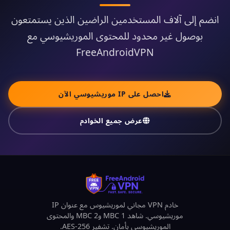
انضم إلى آلاف المستخدمين الراضين الذين يستمتعون
بوصول غير محدود للمحتوى الموريشيوسي مع
FreeAndroidVPN
احصل على IP موريشيوسي الآن
عرض جميع الخوادم
خادم VPN مجاني لموريشيوس مع عنوان IP
موريشيوسي. شاهد MBC 1 وMBC 2 والمحتوى
الموريشيوسي بأمان. تشفير AES-256.