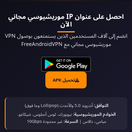
احصل على عنوان IP موريشيوسي مجاني
الآن
انضم إلى آلاف المستخدمين الذين يستمتعون بوصول VPN
موريشيوسي مجاني مع FreeAndroidVPN
تحميل APK
التوافق:
أندرويد 5.0 والأحدث (Lollipop وما فوق)
الخوادم الموريشيوسية:
نيويورك، لوس أنجلوس، شيكاغو،
ميامي، دالاس |
السرعة:
غير محدودة 10Gbps