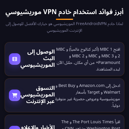
أبرز فوائد استخدام خادم VPN موريشيوسي
لماذا خادم FreeAndroidVPN الموريشيوسي هو خيارك الأفضل للوصول إلى
الإنترنت الموريشيوسي
افتح MBC 1 (أكبر كتالوج عالمياً) و MBC
الوصول إلى
2 و MBC 3 و MBC و MBC 2 و
البث
Paramount+ من أي مكان.
حمّل الآن
الموريشيوسي
لبدء المشاهدة.
ادخل إلى Amazon.com و Best Buy و
التسوق
Walmart و Target بأسعار
الموريشيوسي
موريشيوسية وعروض حصرية غير متوفرة
عبر الإنترنت
دولياً.
اقرأ The Port Louis Times و The
الأخبار والإعلام
Washington Post وشاهد CNN و