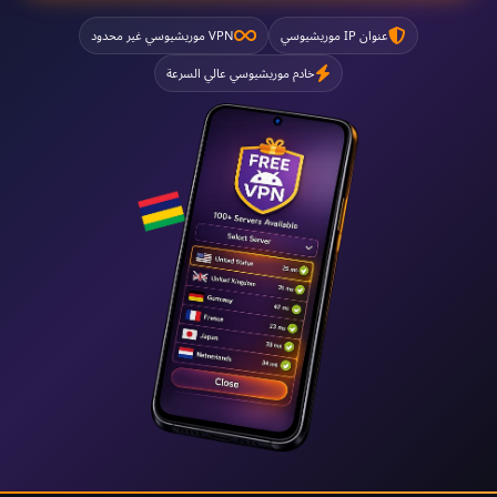
عنوان IP موريشيوسي
VPN موريشيوسي غير محدود
خادم موريشيوسي عالي السرعة