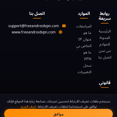
روابط
الموارد
اتصل بنا
سريعة
support@freeandroidvpn.com
المراجعات
الرئيسية
www.freeandroidvpn.com
ما هو
المدونة
عنوان IP
الخوادم
الخاص بي
من نحن
ما هو
اتصل بنا
VPN
سجل
التغييرات
قانوني
سياسة
موافقة ملفات تعريف الا
نستخدم ملفات تعريف الارتباط لتحسين تجربتك. بمتابعة زيارة هذا الموقع فإنك
الخصوصية
توافق على استخدامنا لملفات تعريف الارتباط.
اعرف المزيد
شروط
موافق
الخدمة