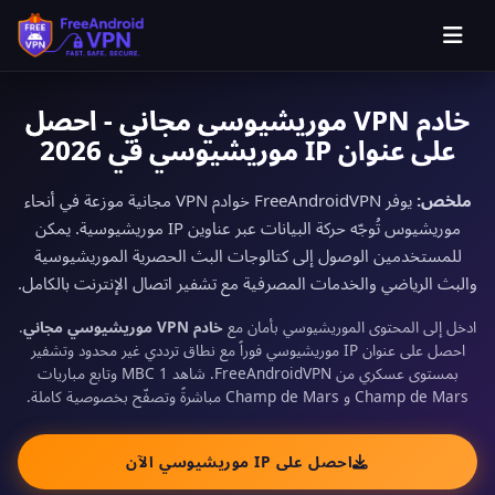
خادم VPN موريشيوسي مجاني - احصل
على عنوان IP موريشيوسي في 2026
ملخص:
يوفر FreeAndroidVPN خوادم VPN مجانية موزعة في أنحاء
موريشيوس تُوجّه حركة البيانات عبر عناوين IP موريشيوسية. يمكن
للمستخدمين الوصول إلى كتالوجات البث الحصرية الموريشيوسية
والبث الرياضي والخدمات المصرفية مع تشفير اتصال الإنترنت بالكامل.
ادخل إلى المحتوى الموريشيوسي بأمان مع
خادم VPN موريشيوسي مجاني
.
احصل على عنوان IP موريشيوسي فوراً مع نطاق ترددي غير محدود وتشفير
بمستوى عسكري من FreeAndroidVPN. شاهد MBC 1 وتابع مباريات
Champ de Mars و Champ de Mars مباشرةً وتصفّح بخصوصية كاملة.
احصل على IP موريشيوسي الآن