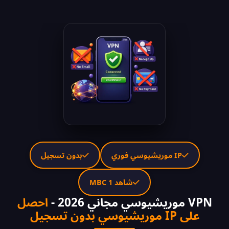
IP موريشيوسي فوري
بدون تسجيل
شاهد MBC 1
VPN موريشيوسي مجاني 2026 -
احصل
على IP موريشيوسي بدون تسجيل