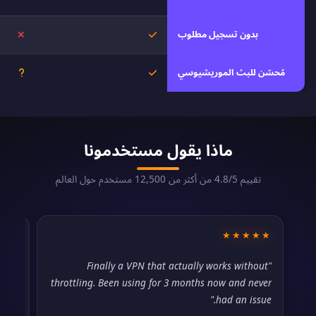
بدون تسجيل مطلوب
نعم
لا
مُحسّن للبث الموريشيوسي
نعم
غير م
ماذا يقول مستخدمونا
تقييم 4.8/5 من أكثر من 12,500 مستخدم حول العالم
☆☆
★★★★★
 for
"Finally a VPN that actually works without
ent."
throttling. Been using for 3 months now and never
had an issue."