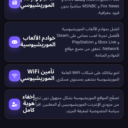
الموريشيوسي
Fox News و MSNBC مباشرةً بدون
قيود جغرافية.
اتصل بخوادم الألعاب الموريشيوسية
لأفضل تجربة لعب جماعي على Steam
خوادم الألعاب
و Xbox Live و PlayStation
الموريشيوسية
Network. تحقق من جميع
مواقع
الخوادم المتاحة
.
تأمين WiFi
احمِ بياناتك على شبكات WiFi العامة
الموريشيوسي
الموريشيوسية بتشفير بمستوى عسكري.
إخفاء
تصفّح المواقع الموريشيوسية بشكل مجهول دون تتبّع
هوية
من مزودي الإنترنت الموريشيوسيين أو المعلنين. اقرأ
كامل
سياسة الخصوصية
لمعرفة المزيد.