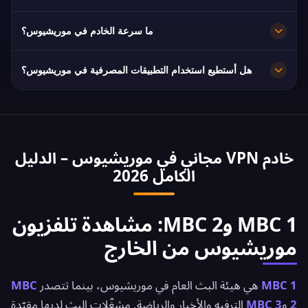
ويتم التحويل تلقائيًا إلى أقرب خادم متاح عند التعطل.
نعم. تشفير AES-256 وسياسة صارمة بعدم الاحتفاظ
ما سرعة الخادم في موريشيوس؟
بالسجلات، فيبقى تصفحك خاصًا.
سريع جدًا بسعة 10 جيجابت/ثانية. متوسط السرعة في
هل أستطيع استخدام التطبيقات المصرفية في موريشيوس؟
موريشيوس هو 75 Mbps، وهو مثالي للبث بجودة HD.
نعم. يمكن الوصول إلى MCB, SBM و Absa Bank
Mauritius بعنوان IP من موريشيوس. التزم دائمًا بشروط
مصرفك.
خادم VPN مجاني في موريشيوس – الدليل
الكامل 2026
MBC 1 وMBC 2: مشاهدة تلفزيون
موريشيوس من الخارج
MBC 1
هي هيئة البث العام في موريشيوس، بينما تتصدر
MBC
2
و
MBC 3
الترفيه والأخبار والرياضة. مشغّلات البث لديها مقيّدة