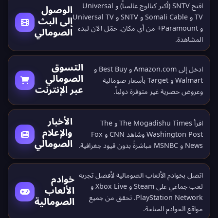
افتح SNTV (أكبر كتالوج عالمياً) و Universal
الوصول
TV و Somali Cable و SNTV و Universal TV
إلى البث
و Paramount+ من أي مكان.
حمّل الآن
لبدء
الصومالي
المشاهدة.
التسوق
ادخل إلى Amazon.com و Best Buy و
الصومالي
Walmart و Target بأسعار صومالية
عبر الإنترنت
وعروض حصرية غير متوفرة دولياً.
الأخبار
اقرأ The Mogadishu Times و The
والإعلام
Washington Post وشاهد CNN و Fox
الصومالي
News و MSNBC مباشرةً بدون قيود جغرافية.
اتصل بخوادم الألعاب الصومالية لأفضل تجربة
خوادم
لعب جماعي على Steam و Xbox Live و
الألعاب
PlayStation Network. تحقق من جميع
الصومالية
مواقع الخوادم المتاحة
.