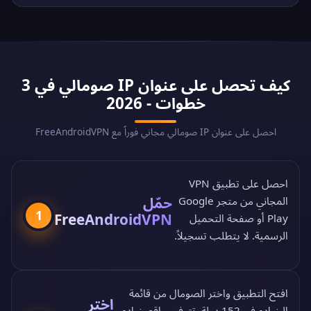
كيف تحصل على عنوان IP صومالي في 3
خطوات - 2026
احصل على عنوان IP صومالي مجاني فوراً مع FreeAndroidVPN
احصل على تطبيق VPN
حمّل
المجاني من
متجر Google
1
FreeAndroidVPN
Play
أو
صفحة التحميل
الرسمية
. لا يتطلب تسجيلاً.
افتح التطبيق واختر الصومال من
قائمة
اختر
الخوادم في 152 دولة
. تتوفر مواقع خوادم