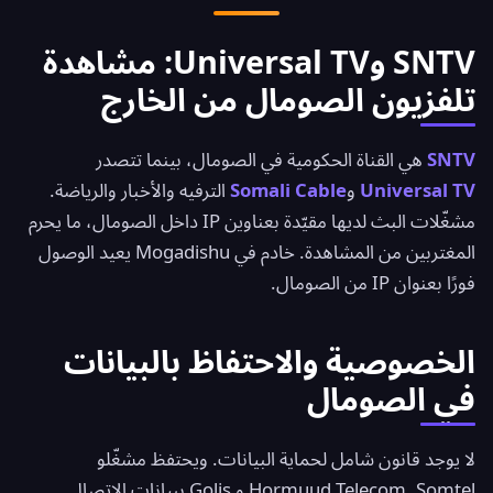
SNTV وUniversal TV: مشاهدة
تلفزيون الصومال من الخارج
SNTV
هي القناة الحكومية في الصومال، بينما تتصدر
Universal TV
و
Somali Cable
الترفيه والأخبار والرياضة.
مشغّلات البث لديها مقيّدة بعناوين IP داخل الصومال، ما يحرم
المغتربين من المشاهدة. خادم في Mogadishu يعيد الوصول
فورًا بعنوان IP من الصومال.
الخصوصية والاحتفاظ بالبيانات
في الصومال
لا يوجد قانون شامل لحماية البيانات. ويحتفظ مشغّلو
Hormuud Telecom, Somtel و Golis ببيانات الاتصال