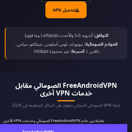
تحميل APK
التوافق:
أندرويد 5.0 والأحدث (Lollipop وما فوق)
الخوادم الصومالية:
نيويورك، لوس أنجلوس، شيكاغو، ميامي،
دالاس |
السرعة:
غير محدودة 10Gbps
FreeAndroidVPN الصومالي مقابل
خدمات VPN أخرى
لماذا VPN الصومالي المجاني يتفوق على البدائل المدفوعة في 2026
مقارنة بين خادم FreeAndroidVPN الصومالي وخدمات VPN الأخرى
FreeAndroidVPN