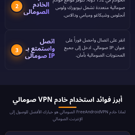
الخادم
2
صومالية متعددة تشمل نيويورك ولوس
الصومالي
أنجلوس وشيكاغو وميامي ودالاس.
اتصل
انقر على اتصال واحصل فوراً على
واستمتع بـ
عنوان IP صومالي. ادخل إلى جميع
3
IP صومالي
المحتويات الصومالية بأمان.
أبرز فوائد استخدام خادم VPN صومالي
لماذا خادم FreeAndroidVPN الصومالي هو خيارك الأفضل للوصول إلى
الإنترنت الصومالي