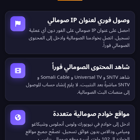
وصول فوري لعنوان IP صومالي
احصل على عنوان IP صومالي على الفور دون أي عملية
تسجيل. اتصل بخوادمنا الصومالية وادخل إلى المحتوى
الصومالي فوراً.
شاهد المحتوى الصومالي فوراً
شاهد SNTV و Universal TV و Somali Cable و
SNTV مباشرةً بعد التثبيت. لا يلزم إنشاء حساب للوصول
إلى منصات البث الصومالية.
مواقع خوادم صومالية متعددة
ادخل إلى خوادم في نيويورك ولوس أنجلوس وشيكاغو
وميامي ودالاس بدون عوائق تسجيل.
تصفّح جميع مواقع
الخوادم الـ 102
واختر أسرع موقع صومالي يناسب