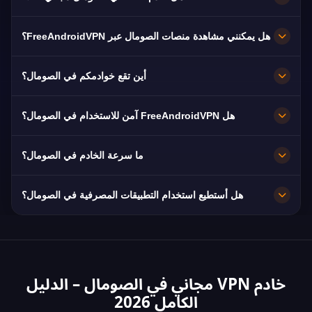
مجاني 100%. خوادم في Mogadishu بلا اشتراك ولا
هل يمكنني مشاهدة منصات الصومال عبر FreeAndroidVPN؟
بطاقة ولا تسجيل، مع نطاق ترددي غير محدود.
نعم. الخادم مُحسَّن لـ SNTV وUniversal TV وSomali
أين تقع خوادمكم في الصومال؟
Cable، وعادةً بجودة HD دون تقطيع.
Mogadishu. تعمل جميع العقد بسرعة 10 جيجابت/
هل FreeAndroidVPN آمن للاستخدام في الصومال؟
ثانية، ويتم التحويل تلقائيًا إلى أقرب خادم متاح عند
التعطل.
نعم. تشفير AES-256 وسياسة صارمة بعدم الاحتفاظ
ما سرعة الخادم في الصومال؟
بالسجلات، فيبقى تصفحك خاصًا.
سريع جدًا بسعة 10 جيجابت/ثانية. متوسط السرعة في
هل أستطيع استخدام التطبيقات المصرفية في الصومال؟
الصومال هو 15 Mbps، وهو مثالي للبث بجودة HD.
نعم. يمكن الوصول إلى Salaam Bank, Premier Bank
و EVC Plus mobile money بعنوان IP من الصومال.
التزم دائمًا بشروط مصرفك.
خادم VPN مجاني في الصومال – الدليل
الكامل 2026