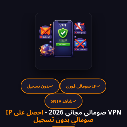
IP صومالي فوري
بدون تسجيل
شاهد SNTV
VPN صومالي مجاني 2026 -
احصل على IP
صومالي بدون تسجيل