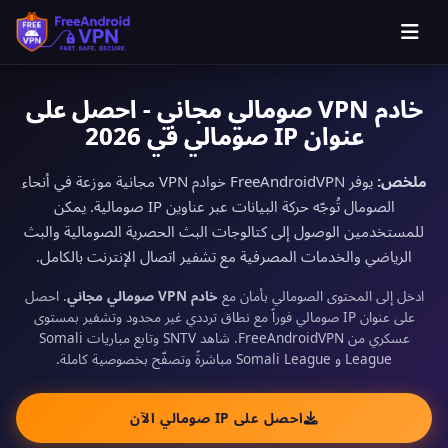
خادم VPN صومالي مجاني - احصل على
عنوان IP صومالي في 2026
ملخص:
يوفر FreeAndroidVPN خوادم VPN مجانية موزعة في أنحاء
الصومال تُوجّه حركة البيانات عبر عناوين IP صومالية. يمكن
للمستخدمين الوصول إلى كتالوجات البث الحصرية الصومالية والبث
الرياضي والخدمات المصرفية مع تشفير اتصال الإنترنت بالكامل.
ادخل إلى المحتوى الصومالي بأمان مع
خادم VPN صومالي مجاني
. احصل
على عنوان IP صومالي فوراً مع نطاق ترددي غير محدود وتشفير بمستوى
عسكري من FreeAndroidVPN. شاهد SNTV وتابع مباريات Somali
League و Somali League مباشرةً وتصفّح بخصوصية كاملة.
احصل على IP صومالي الآن