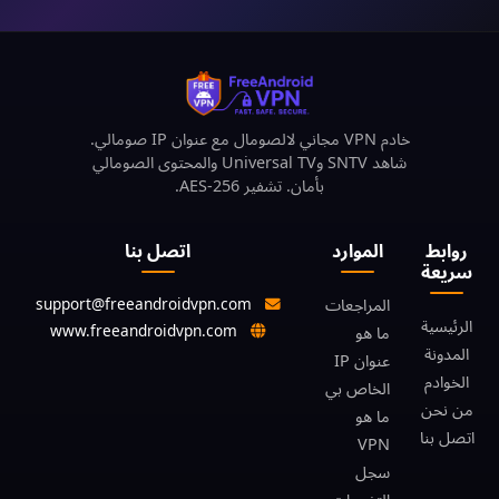
خادم VPN مجاني لالصومال مع عنوان IP صومالي.
شاهد SNTV وUniversal TV والمحتوى الصومالي
بأمان. تشفير AES-256.
روابط
الموارد
اتصل بنا
سريعة
support@freeandroidvpn.com
المراجعات
الرئيسية
www.freeandroidvpn.com
ما هو
المدونة
عنوان IP
الخوادم
الخاص بي
من نحن
ما هو
اتصل بنا
VPN
سجل