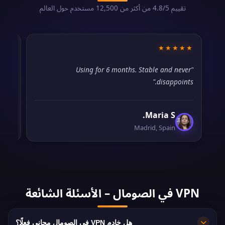
تقييم 4.8/5 من أكثر من 12,500 مستخدم حول العالم
★☆
★★★★★
ough
"Using for 6 months. Stable and never
low."
disappoints."
Maria S.
Madrid, Spain
VPN في الصومال – الأسئلة الشائعة
هل خادم VPN في الصومال مجاني فعلًا؟