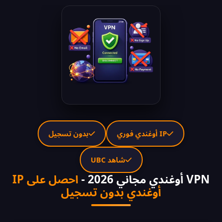
IP أوغندي فوري
بدون تسجيل
شاهد UBC
VPN أوغندي مجاني 2026 -
احصل على IP
أوغندي بدون تسجيل