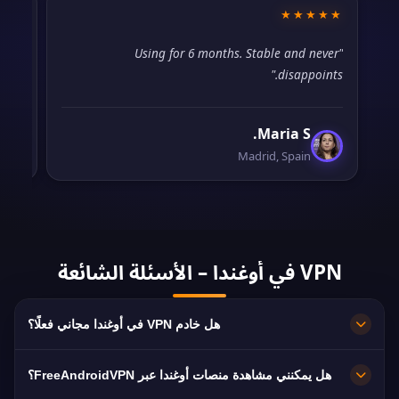
★★
★★★★★
orth
"Using for 6 months. Stable and never
ree."
disappoints."
Maria S.
Madrid, Spain
VPN في أوغندا – الأسئلة الشائعة
هل خادم VPN في أوغندا مجاني فعلًا؟
مجاني 100%. خوادم في Kampala بلا اشتراك ولا بطاقة
هل يمكنني مشاهدة منصات أوغندا عبر FreeAndroidVPN؟
ولا تسجيل، مع نطاق ترددي غير محدود.