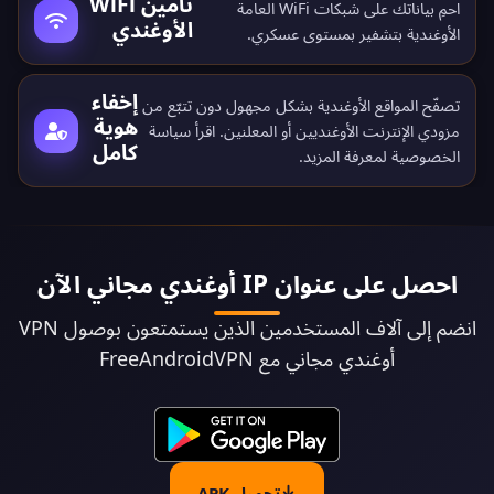
تأمين WiFi
احمِ بياناتك على شبكات WiFi العامة
الأوغندي
الأوغندية بتشفير بمستوى عسكري.
إخفاء
تصفّح المواقع الأوغندية بشكل مجهول دون تتبّع من
هوية
مزودي الإنترنت الأوغنديين أو المعلنين. اقرأ
سياسة
كامل
الخصوصية
لمعرفة المزيد.
احصل على عنوان IP أوغندي مجاني الآن
انضم إلى آلاف المستخدمين الذين يستمتعون بوصول VPN
أوغندي مجاني مع FreeAndroidVPN
تحميل APK