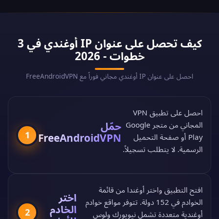
كيف تحصل على عنوان IP أوغندي في 3
خطوات - 2026
احصل على عنوان IP أوغندي مجاني فوراً مع FreeAndroidVPN
احصل على تطبيق VPN
حمّل
المجاني من
متجر Google
1
FreeAndroidVPN
Play
أو
صفحة التحميل
الرسمية
. لا يتطلب تسجيلاً.
افتح التطبيق واختر أوغندا من
قائمة
اختر
الخوادم في 152 دولة
. تتوفر مواقع خوادم
الخادم
2
أوغندية متعددة تشمل نيويورك ولوس