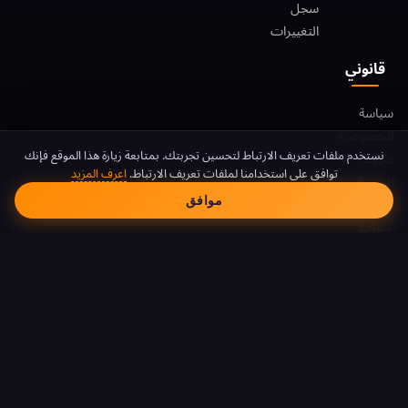
سجل
التغييرات
قانوني
سياسة
الخصوصية
موافقة ملفات تعريف الا
نستخدم ملفات تعريف الارتباط لتحسين تجربتك. بمتابعة زيارة هذا الموقع فإنك
شروط
توافق على استخدامنا لملفات تعريف الارتباط.
اعرف المزيد
الخدمة
موافق
سياسة
ملفات
تعريف
الارتباط
DMCA
© 2026 FreeAndroidVPN. جميع الحقوق محفوظة.
FreeAndroidVPN غير تابع لشركة Google LLC أو Android. Android هي علامة
تجارية لشركة Google LLC.