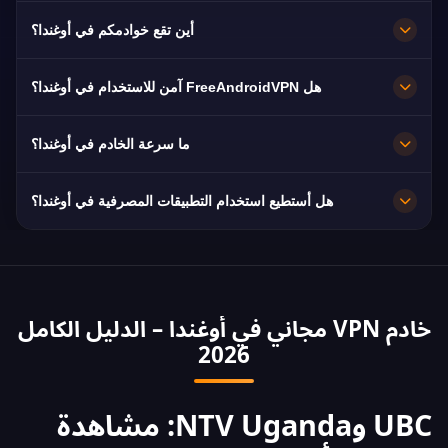
نعم. الخادم مُحسَّن لـ UBC وNTV Uganda وNBS
أين تقع خوادمكم في أوغندا؟
Television، وعادةً بجودة HD دون تقطيع.
Kampala. تعمل جميع العقد بسرعة 10 جيجابت/ثانية،
هل FreeAndroidVPN آمن للاستخدام في أوغندا؟
ويتم التحويل تلقائيًا إلى أقرب خادم متاح عند التعطل.
نعم. تشفير AES-256 وسياسة صارمة بعدم الاحتفاظ
ما سرعة الخادم في أوغندا؟
بالسجلات، فيبقى تصفحك خاصًا.
سريع جدًا بسعة 10 جيجابت/ثانية. متوسط السرعة في
هل أستطيع استخدام التطبيقات المصرفية في أوغندا؟
أوغندا هو 25 Mbps، وهو مثالي للبث بجودة HD.
نعم. يمكن الوصول إلى Stanbic Bank Uganda,
Centenary Bank و MTN MoMo بعنوان IP من أوغندا.
التزم دائمًا بشروط مصرفك.
خادم VPN مجاني في أوغندا – الدليل الكامل
2026
UBC وNTV Uganda: مشاهدة