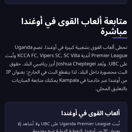
متابعة ألعاب القوى في أوغندا
مباشرة
تحظى ألعاب القوى بشعبية كبيرة في أوغندا. تضم Uganda
Premier League أندية KCCA FC, Vipers SC, SC Villa وتُبث
على UBC. ويُعد Joshua Cheptegei أبرز رياضيي البلد. حقوق
البث محصورة داخل البلد، لذا ينقطع البث في الخارج: بعنوان IP
من أوغندا عبر خادمنا في Kampala يمكنك متابعة المباريات
بالتعليق المحلي.
ألعاب القوى في أوغندا
تُبث Uganda Premier League على UBC ولا تُشاهد إلا
بعنوان IP من أوغندا. التغطية الدولية شبه معدومة.