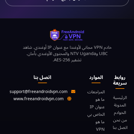
خادم VPN مجاني لأوغندا مع عنوان IP أوغندي. شاهد
UBC وNTV Uganda والمحتوى الأوغندي بأمان.
تشفير AES-256.
روابط
الموارد
اتصل بنا
سريعة
support@freeandroidvpn.com
المراجعات
الرئيسية
www.freeandroidvpn.com
ما هو
المدونة
عنوان IP
الخوادم
الخاص بي
من نحن
ما هو
اتصل بنا
VPN