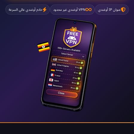
عنوان IP أوغندي
VPN أوغندي غير محدود
خادم أوغندي عالي السرعة