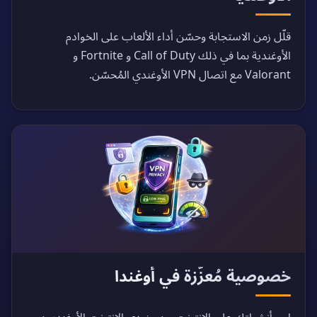
قلّل زمن الاستجابة وحسّن أداء الألعاب على الخوادم
الأوغندية بما في ذلك Call of Duty و Fortnite و
Valorant مع اتصال VPN الأوغندي المُحسّن.
خصوصية مُعزّزة في أوغندا