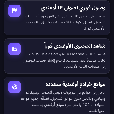
وصول فوري لعنوان IP أوغندي
احصل على عنوان IP أوغندي على الفور دون أي عملية
تسجيل. اتصل بخوادمنا الأوغندية وادخل إلى المحتوى
الأوغندي فوراً.
شاهد المحتوى الأوغندي فوراً
شاهد UBC و NTV Uganda و NBS Television و
UBC مباشرةً بعد التثبيت. لا يلزم إنشاء حساب للوصول
إلى منصات البث الأوغندية.
مواقع خوادم أوغندية متعددة
ادخل إلى خوادم في نيويورك ولوس أنجلوس وشيكاغو
وميامي ودالاس بدون عوائق تسجيل.
تصفّح جميع مواقع
الخوادم الـ 102
واختر أسرع موقع أوغندي يناسب
احتياجاتك.