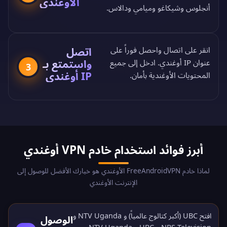
الأوغندي
أنجلوس وشيكاغو وميامي ودالاس.
اتصل
انقر على اتصال واحصل فوراً على
واستمتع بـ
عنوان IP أوغندي. ادخل إلى جميع
3
IP أوغندي
المحتويات الأوغندية بأمان.
أبرز فوائد استخدام خادم VPN أوغندي
لماذا خادم FreeAndroidVPN الأوغندي هو خيارك الأفضل للوصول إلى
الإنترنت الأوغندي
افتح UBC (أكبر كتالوج عالمياً) و NTV Uganda و
الوصول