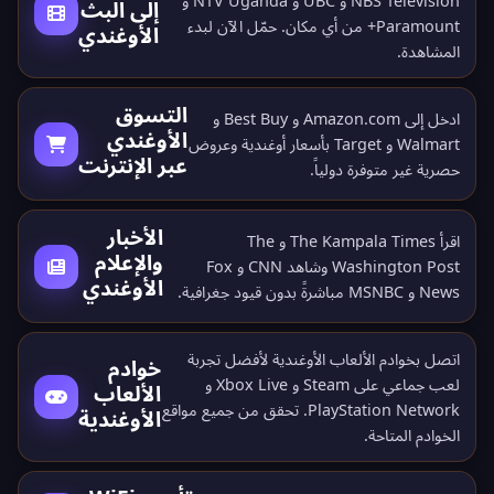
NBS Television و UBC و NTV Uganda و
إلى البث
Paramount+ من أي مكان.
حمّل الآن
لبدء
الأوغندي
المشاهدة.
التسوق
ادخل إلى Amazon.com و Best Buy و
الأوغندي
Walmart و Target بأسعار أوغندية وعروض
عبر الإنترنت
حصرية غير متوفرة دولياً.
الأخبار
اقرأ The Kampala Times و The
والإعلام
Washington Post وشاهد CNN و Fox
الأوغندي
News و MSNBC مباشرةً بدون قيود جغرافية.
اتصل بخوادم الألعاب الأوغندية لأفضل تجربة
خوادم
لعب جماعي على Steam و Xbox Live و
الألعاب
PlayStation Network. تحقق من جميع
مواقع
الأوغندية
الخوادم المتاحة
.