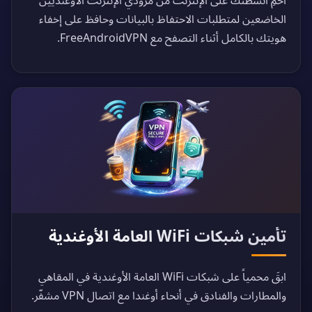
احمِ أنشطتك على الإنترنت من مزودي الإنترنت الأوغنديين
الخاضعين لمتطلبات الاحتفاظ بالبيانات وحافظ على إخفاء
هويتك بالكامل أثناء التصفح مع FreeAndroidVPN.
تأمين شبكات WiFi العامة الأوغندية
ابقَ محمياً على شبكات WiFi العامة الأوغندية في المقاهي
والمطارات والفنادق في أنحاء أوغندا مع اتصال VPN مشفّر.