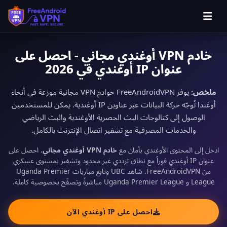
خادم VPN أوغندي مجاني - احصل على
عنوان IP أوغندي في 2026
ملخص:
يوفر FreeAndroidVPN خوادم VPN مجانية موزعة في أنحاء
أوغندا تُوجّه حركة البيانات عبر عناوين IP أوغندية. يمكن للمستخدمين
الوصول إلى كتالوجات البث الحصرية الأوغندية والبث الرياضي
والخدمات المصرفية مع تشفير اتصال الإنترنت بالكامل.
ادخل إلى المحتوى الأوغندي بأمان مع
خادم VPN أوغندي مجاني
. احصل على
عنوان IP أوغندي فوراً مع نطاق ترددي غير محدود وتشفير بمستوى عسكري
من FreeAndroidVPN. شاهد UBC وتابع مباريات Uganda Premier
League و Uganda Premier League مباشرةً وتصفّح بخصوصية كاملة.
احصل على IP أوغندي الآن