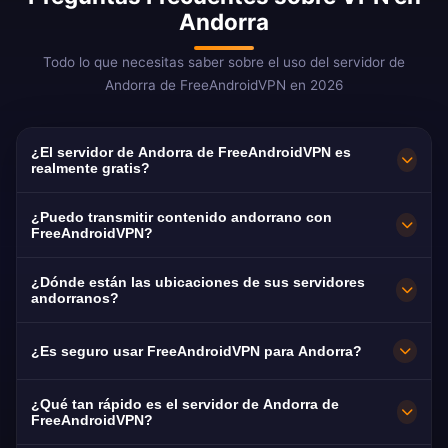
Andorra
Todo lo que necesitas saber sobre el uso del servidor de
Andorra de FreeAndroidVPN en 2026
¿El servidor de Andorra de FreeAndroidVPN es
realmente gratis?
¡Sí! El servidor de Andorra de FreeAndroidVPN
¿Puedo transmitir contenido andorrano con
es 100% gratis sin costos ocultos.
FreeAndroidVPN?
Proporcionamos acceso ilimitado a servidores
Nuestra VPN de Andorra está optimizada para
¿Dónde están las ubicaciones de sus servidores
en Andorra la Vella sin ningún pago. Muy
ATV y servicios digitales locales con
andorranos?
pocos proveedores de VPN ofrecen servidores
rendimiento sin interrupciones gracias a la
FreeAndroidVPN mantiene múltiples servidores
andorranos.
¿Es seguro usar FreeAndroidVPN para Andorra?
excelente infraestructura de fibra de Andorra.
de alta velocidad en Andorra en Andorra la
Vella, Escaldes-Engordany, Encamp. Todos los
Sí. Cifrado AES-256 y estricta política de sin
¿Qué tan rápido es el servidor de Andorra de
servidores cuentan con conexiones de 10Gbps
registros. Especialmente importante ya que
FreeAndroidVPN?