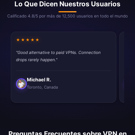
Lo Que Dicen Nuestros Usuarios
Calificado 4.8/5 por más de 12,500 usuarios en todo el mundo
★★★★★
★★
"Good alternative to paid VPNs. Connection
"Had 
drops rarely happen."
quic
Michael R.
Toronto, Canada
Preguntas Frecuentes sobre VPN en