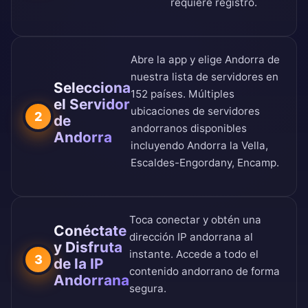
requiere registro.
Abre la app y elige Andorra de
nuestra
lista de servidores en
Selecciona
152 países
. Múltiples
el Servidor
ubicaciones de servidores
2
de
andorranos disponibles
Andorra
incluyendo Andorra la Vella,
Escaldes-Engordany, Encamp.
Toca conectar y obtén una
Conéctate
dirección IP andorrana al
y Disfruta
instante. Accede a todo el
3
de la IP
contenido andorrano de forma
Andorrana
segura.