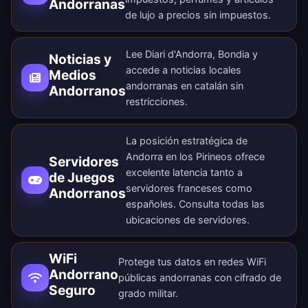
Andorranas
de lujo a precios sin impuestos.
Lee Diari d'Andorra, Bondia y
Noticias y
accede a noticias locales
Medios
andorranas en catalán sin
Andorranos
restricciones.
La posición estratégica de
Andorra en los Pirineos ofrece
Servidores
excelente latencia tanto a
de Juegos
servidores franceses como
Andorranos
españoles. Consulta todas las
ubicaciones de servidores
.
WiFi
Protege tus datos en redes WiFi
Andorrano
públicas andorranas con cifrado de
Seguro
grado militar.