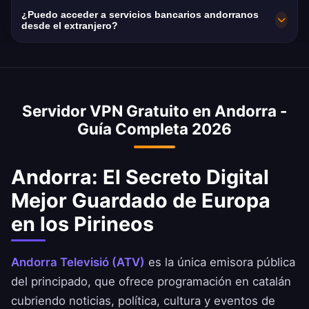
para máxima velocidad. Puedes seleccionar tu
Andorra Telecom es el único ISP del país.
Andorra tiene una de las mejores
¿Puedo acceder a servicios bancarios andorranos
ciudad andorrana preferida en la app para un
infraestructuras de internet de Europa con una
desde el extranjero?
rendimiento óptimo según tu ubicación y
media de 120 Mbps. Nuestros servidores de
Sí, accede a las apps de Andbank, Crèdit
necesidades.
10Gbps ofrecen excelentes velocidades con
Andorrà y MoraBanc de forma segura desde el
una pérdida mínima.
extranjero con nuestro servidor VPN en
Servidor VPN Gratuito en Andorra -
Andorra. Los portales bancarios andorranos
Guía Completa 2026
pueden restringir el acceso desde IPs
extranjeras por seguridad.
Andorra: El Secreto Digital
Mejor Guardado de Europa
en los Pirineos
Andorra Televisió (ATV)
es la única emisora pública
del principado, que ofrece programación en catalán
cubriendo noticias, política, cultura y eventos de