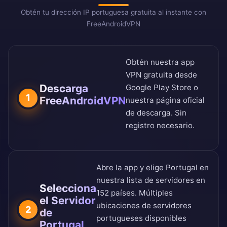
Obtén tu dirección IP portuguesa gratuita al instante con
FreeAndroidVPN
Obtén nuestra app
VPN gratuita desde
Descarga
Google Play Store
o
1
FreeAndroidVPN
nuestra
página oficial
de descarga
. Sin
registro necesario.
Abre la app y elige Portugal en
nuestra
lista de servidores en
Selecciona
152 países
. Múltiples
el Servidor
ubicaciones de servidores
2
de
portugueses disponibles
Portugal