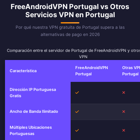
FreeAndroidVPN Portugal vs Otros
Servicios VPN en Portugal
Por qué nuestra VPN gratuita de Portugal supera a las
alternativas de pago en 2026
Comparación entre el servidor de Portugal de FreeAndroidVPN y otros
VPN
FreeAndroidVPN
Otras VP
Característica
Portugal
Portugal
Dirección IP Portuguesa
Sí
No
Gratis
Ancho de Banda Ilimitado
Sí
No
Múltiples Ubicaciones
Sí
No
Portuguesas