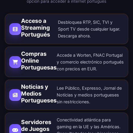
opción para acceder a internet portugués
Acceso a
Desbloquea RTP, SIC, TVI y
Streaming
Sport TV desde cualquier lugar.
Portugués
Descarga ahora
.
Compras
Accede a Worten, FNAC Portugal
Online
y comercio electrónico portugués
Portuguesas
con precios en EUR.
Noticias y
Lee Público, Expresso, Jornal de
Medios
Notícias y medios portugueses
Portugueses
sin restricciones.
Conectividad atlántica para
Servidores
gaming en la UE y las Américas.
de Juegos