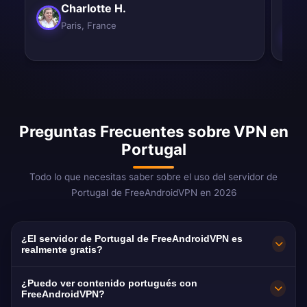
Charlotte H.
Paris, France
Preguntas Frecuentes sobre VPN en
Portugal
Todo lo que necesitas saber sobre el uso del servidor de
Portugal de FreeAndroidVPN en 2026
¿El servidor de Portugal de FreeAndroidVPN es
realmente gratis?
¡Sí! El servidor de Portugal de FreeAndroidVPN
¿Puedo ver contenido portugués con
es 100% gratis. Esencial para los más de 250
FreeAndroidVPN?