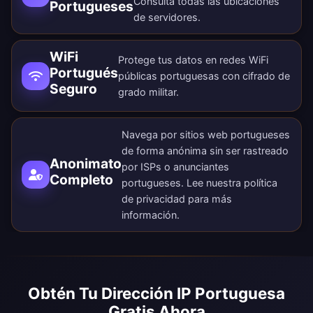
Consulta todas las
ubicaciones
Portugueses
de servidores
.
WiFi
Protege tus datos en redes WiFi
Portugués
públicas portuguesas con cifrado de
Seguro
grado militar.
Navega por sitios web portugueses
de forma anónima sin ser rastreado
Anonimato
por ISPs o anunciantes
Completo
portugueses. Lee nuestra
política
de privacidad
para más
información.
Obtén Tu Dirección IP Portuguesa
Gratis Ahora