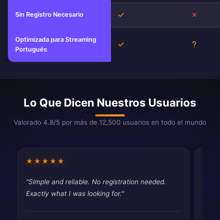
Sin Registro Necesario
Sí
No
Optimizada para Streaming
Sí
Descon
Portugués
Lo Que Dicen Nuestros Usuarios
Valorado 4.8/5 por más de 12,500 usuarios en todo el mundo
★★★★★
★★
"Simple and reliable. No registration needed.
"Fina
Exactly what I was looking for."
throt
never