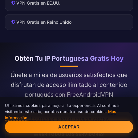
VPN Gratis en EE.UU.
VPN Gratis en Reino Unido
Obtén Tu IP Portuguesa Gratis Hoy
Únete a miles de usuarios satisfechos que
disfrutan de acceso ilimitado al contenido
portugués con FreeAndroidVPN
Utilizamos cookies para mejorar tu experiencia. Al continuar
visitando este sitio, aceptas nuestro uso de cookies.
Más
información
OBTENER IP PORTUGUESA AHORA
Consentimiento de cookies
ACEPTAR
VER TODOS LOS SERVIDORES