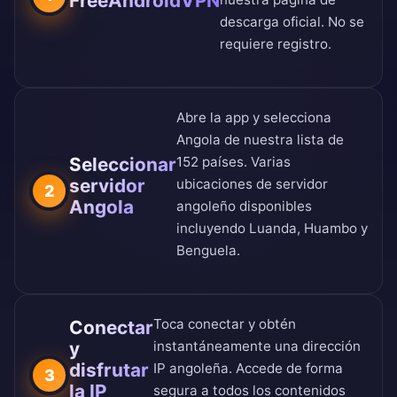
FreeAndroidVPN
descarga oficial
. No se
requiere registro.
Abre la app y selecciona
Angola de nuestra
lista de
Seleccionar
152 países
. Varias
servidor
ubicaciones de servidor
2
Angola
angoleño disponibles
incluyendo Luanda, Huambo y
Benguela.
Toca conectar y obtén
Conectar
y
instantáneamente una dirección
disfrutar
IP angoleña. Accede de forma
3
la IP
segura a todos los contenidos