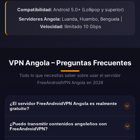
Compatibilidad:
Android 5.0+ (Lollipop y superior)
Servidores Angola:
Luanda, Huambo, Benguela |
Velocidad:
Ilimitado 10 Gbps
VPN Angola – Preguntas Frecuentes
Todo lo que necesitas saber sobre usar el servidor
FreeAndroidVPN Angola en 2026
¿El servidor FreeAndroidVPN Angola es realmente
gratuito?
¡Sí! El servidor FreeAndroidVPN Angola es
¿Puedo transmitir contenidos angoleños con
100% gratuito sin cargos ocultos, períodos de
FreeAndroidVPN?
prueba o tarjetas de crédito. Ofrecemos