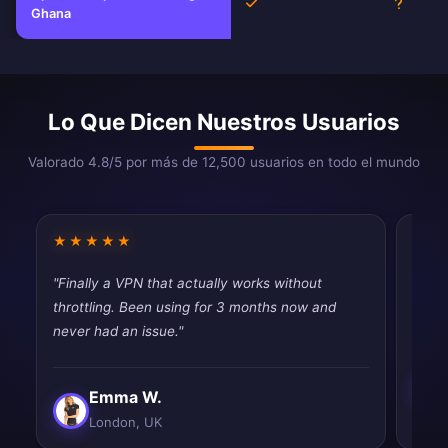
Sí
Descon
Ghana
Lo Que Dicen Nuestros Usuarios
Valorado 4.8/5 por más de 12,500 usuarios en todo el mundo
★★★★★
★★
"Finally a VPN that actually works without
"Does
throttling. Been using for 3 months now and
mont
never had an issue."
Emma W.
London, UK