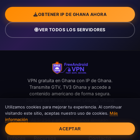
OBTENER IP DE GHANA AHORA
VER TODOS LOS SERVIDORES
VPN gratuita en Ghana con IP de Ghana.
Transmite GTV, TV3 Ghana y accede a
contenido americano de forma segura.
Disfruta de Ghana Premier League, Ghana
Premier League y deportes en vivo, acceso
Utilizamos cookies para mejorar tu experiencia. Al continuar
visitando este sitio, aceptas nuestro uso de cookies.
Más
bancario y compras en Ghana con cifrado
información
AES-256 y ancho de banda ilimitado.
Consentimiento de cookies
ACEPTAR
Enlaces
Recursos
Contacto