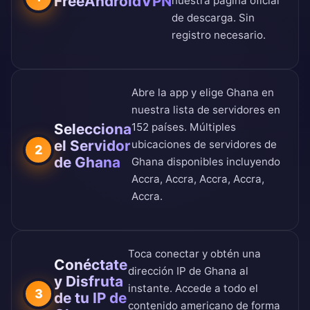
FreeAndroidVPN
nuestra
página oficial
de descarga
. Sin
registro necesario.
Abre la app y elige Ghana en
nuestra
lista de servidores en
Selecciona
152 países
. Múltiples
el Servidor
ubicaciones de servidores de
2
de Ghana
Ghana disponibles incluyendo
Accra, Accra, Accra, Accra,
Accra.
Toca conectar y obtén una
Conéctate
dirección IP de Ghana al
y Disfruta
instante. Accede a todo el
3
de tu IP de
contenido americano de forma