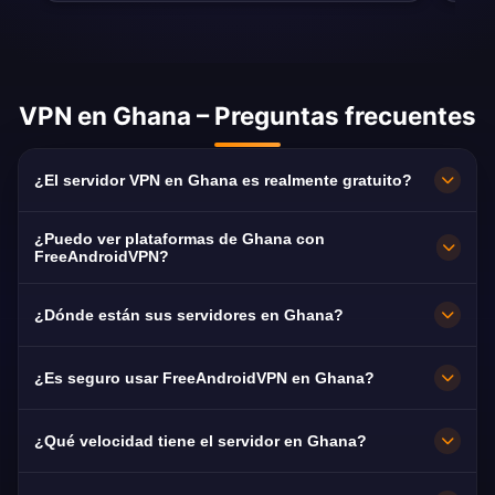
VPN en Ghana – Preguntas frecuentes
¿El servidor VPN en Ghana es realmente gratuito?
100 % gratuito. Servidores en Accra sin
¿Puedo ver plataformas de Ghana con
suscripción, sin tarjeta y sin registro, con
FreeAndroidVPN?
ancho de banda ilimitado.
Sí. El servidor está optimizado para GTV, TV3
¿Dónde están sus servidores en Ghana?
Ghana y UTV, normalmente en HD sin cortes.
Accra. Todos los nodos funcionan a 10 Gbps y,
¿Es seguro usar FreeAndroidVPN en Ghana?
si uno falla, se conmuta automáticamente al
más cercano disponible.
Sí. Cifrado AES-256 y política estricta de no
¿Qué velocidad tiene el servidor en Ghana?
registros: tu navegación en Ghana sigue
siendo privada.
Muy alta, con capacidad de 10 Gbps. La