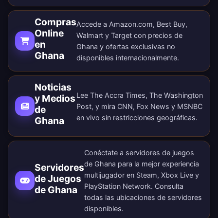
Compras
Accede a Amazon.com, Best Buy,
Online
Walmart y Target con precios de
en
Ghana y ofertas exclusivas no
Ghana
disponibles internacionalmente.
Noticias
Lee The Accra Times, The Washington
y Medios
Post, y mira CNN, Fox News y MSNBC
de
en vivo sin restricciones geográficas.
Ghana
Conéctate a servidores de juegos
de Ghana para la mejor experiencia
Servidores
multijugador en Steam, Xbox Live y
de Juegos
PlayStation Network. Consulta
de Ghana
todas las
ubicaciones de servidores
disponibles
.