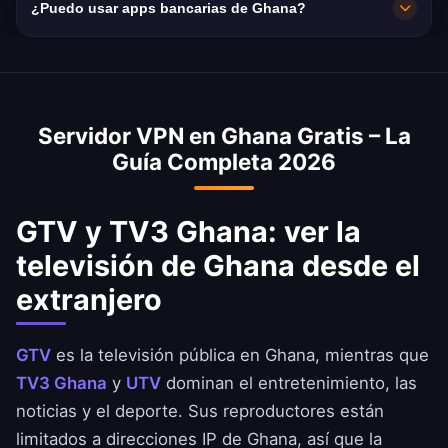
¿Puedo usar apps bancarias de Ghana?
velocidad media en Ghana es de 35 Mbps,
ideal para streaming HD y descargas.
Sí. GCB Bank, Ecobank Ghana y MTN MoMo
son accesibles con una IP de Ghana. Respeta
siempre las condiciones de tu banco.
Servidor VPN en Ghana Gratis – La
Guía Completa 2026
GTV y TV3 Ghana: ver la
televisión de Ghana desde el
extranjero
GTV
es la televisión pública en Ghana, mientras que
TV3 Ghana
y
UTV
dominan el entretenimiento, las
noticias y el deporte. Sus reproductores están
limitados a direcciones IP de Ghana, así que la