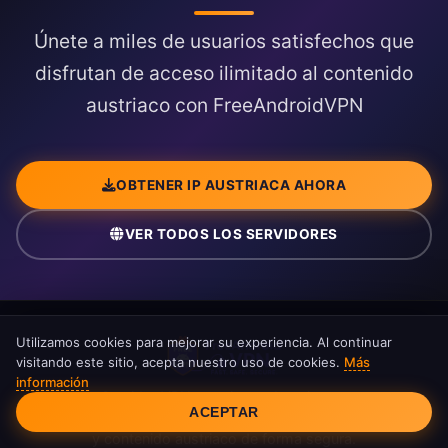
Únete a miles de usuarios satisfechos que
disfrutan de acceso ilimitado al contenido
austriaco con FreeAndroidVPN
OBTENER IP AUSTRIACA AHORA
VER TODOS LOS SERVIDORES
Utilizamos cookies para mejorar su experiencia. Al continuar
visitando este sitio, acepta nuestro uso de cookies.
Más
información
Consentimiento de cookies
Servidor VPN gratuito en Austria con
ACEPTAR
dirección IP austriaca. Accede a ORF, banca
y contenido austriaco de forma segura.