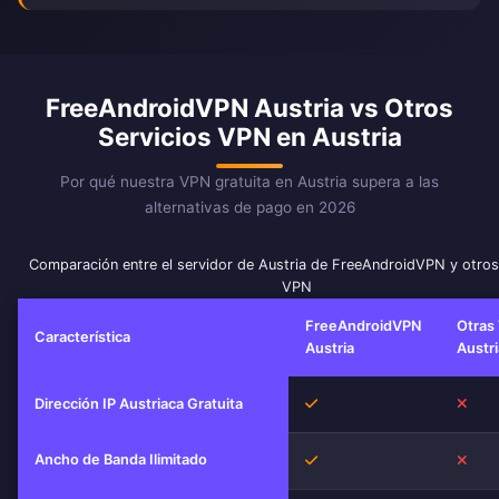
FreeAndroidVPN Austria vs Otros
Servicios VPN en Austria
Por qué nuestra VPN gratuita en Austria supera a las
alternativas de pago en 2026
Comparación entre el servidor de Austria de FreeAndroidVPN y otros
VPN
FreeAndroidVPN
Otras
Característica
Austria
Austri
Sí
No
Dirección IP Austriaca Gratuita
Ancho de Banda Ilimitado
Sí
No