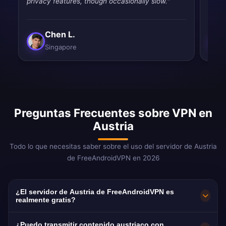
privacy features, though occasionally slow."
than 
Chen L.
Singapore
Preguntas Frecuentes sobre VPN en
Austria
Todo lo que necesitas saber sobre el uso del servidor de Austria
de FreeAndroidVPN en 2026
¿El servidor de Austria de FreeAndroidVPN es
realmente gratis?
¡Sí! El servidor de Austria de FreeAndroidVPN
¿Puedo transmitir contenido austriaco con