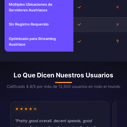
Múltiples Ubicaciones de
Sí
No
Servidores Austriacos
Sin Registro Requerido
Sí
No
Optimizado para Streaming
Sí
Desc
Austriaco
Lo Que Dicen Nuestros Usuarios
Calificado 4.8/5 por más de 12,500 usuarios en todo el mundo
★★★★☆
★★
"Pretty good overall. decent speeds, good
"Dece