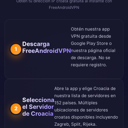
Obtén tu dirección IP croata gratuita al instante con
FreeAndroidVPN
Obtén nuestra app
VPN gratuita desde
Descarga
Google Play Store
o
1
FreeAndroidVPN
nuestra
página oficial
de descarga
. No se
requiere registro.
Abre la app y elige Croacia de
nuestra
lista de servidores en
Selecciona
152 países
. Múltiples
el Servidor
2
ubicaciones de servidores
de Croacia
croatas disponibles incluyendo
Zagreb, Split, Rijeka.