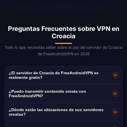
Preguntas Frecuentes sobre VPN en
Croacia
Todo lo que necesitas saber sobre el uso del servidor de Croacia
de FreeAndroidVPN en 2026
¿El servidor de Croacia de FreeAndroidVPN es
realmente gratis?
¡Sí! El servidor de Croacia de FreeAndroidVPN
¿Puedo transmitir contenido croata con
es 100% gratis. Acceso ilimitado a servidores
FreeAndroidVPN?
en Zagreb, Split y Rijeka. Esencial para la
Nuestra VPN de Croacia está optimizada para
¿Dónde están las ubicaciones de sus servidores
diáspora croata en todo el mundo.
HRT, Nova TV y RTL Hrvatska con excelente
croatas?
calidad de streaming en HD.
FreeAndroidVPN mantiene múltiples servidores