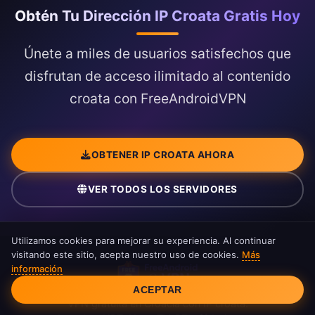
Obtén Tu Dirección IP Croata Gratis Hoy
Únete a miles de usuarios satisfechos que
disfrutan de acceso ilimitado al contenido
croata con FreeAndroidVPN
OBTENER IP CROATA AHORA
VER TODOS LOS SERVIDORES
Utilizamos cookies para mejorar su experiencia. Al continuar
visitando este sitio, acepta nuestro uso de cookies.
Más
información
Consentimiento de cookies
ACEPTAR
VPN gratuita en Croacia con IP croata.