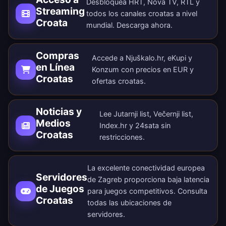
Desbloquea HRT, Nova TV, RTL y
Streaming
todos los canales croatas a nivel
Croata
mundial.
Descarga ahora
.
Compras
Accede a Njuškalo.hr, eKupi y
en Línea
Konzum con precios en EUR y
Croatas
ofertas croatas.
Noticias y
Lee Jutarnji list, Večernji list,
Medios
Index.hr y 24sata sin
Croatas
restricciones.
La excelente conectividad europea
Servidores
de Zagreb proporciona baja latencia
de Juegos
para juegos competitivos. Consulta
Croatas
todas las
ubicaciones de
servidores
.