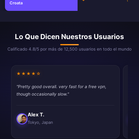
Croata
Lo Que Dicen Nuestros Usuarios
Calificado 4.8/5 por más de 12,500 usuarios en todo el mundo
★★★★☆
★★
"Pretty good overall. very fast for a free vpn,
"Fast
though occasionally slow."
tryin
Alex T.
Tokyo, Japan