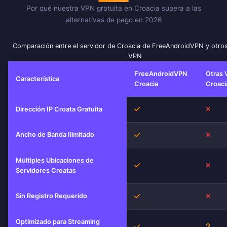
Por qué nuestra VPN gratuita en Croacia supera a las
alternativas de pago en 2026
Comparación entre el servidor de Croacia de FreeAndroidVPN y otros
VPN
FreeAndroidVPN
Otras 
Característica
Croacia
Croaci
Sí
No
Dirección IP Croata Gratuita
Ancho de Banda Ilimitado
Sí
No
Múltiples Ubicaciones de
Sí
No
Servidores Croatas
Sin Registro Requerido
Sí
No
Optimizado para Streaming
Sí
Desc