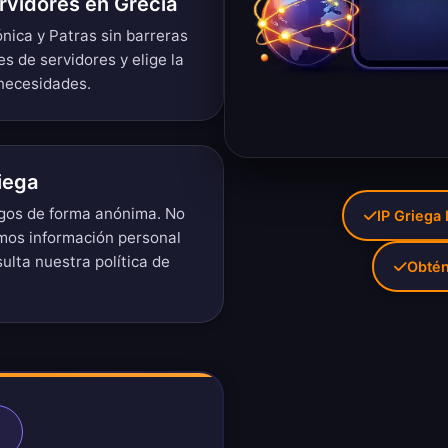
rvidores en Grecia
nica y Patras sin barreras
es de servidores
y elige la
 necesidades.
iega
egos de forma anónima. No
IP Griega 
imos información personal
sulta nuestra
política de
Obtén