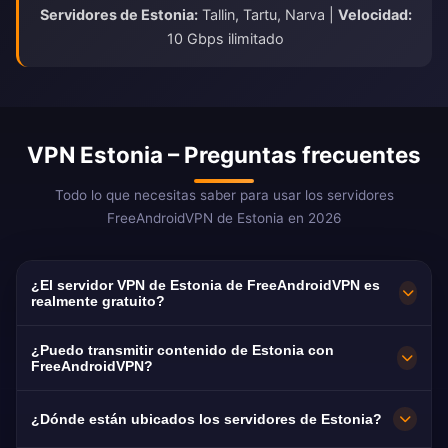
Servidores de Estonia:
Tallin, Tartu, Narva |
Velocidad:
10 Gbps ilimitado
VPN Estonia – Preguntas frecuentes
Todo lo que necesitas saber para usar los servidores
FreeAndroidVPN de Estonia en 2026
¿El servidor VPN de Estonia de FreeAndroidVPN es
realmente gratuito?
¡Sí! Los servidores VPN de Estonia de
¿Puedo transmitir contenido de Estonia con
FreeAndroidVPN son 100% gratuitos sin
FreeAndroidVPN?
cargos ocultos, períodos de prueba o tarjeta
Los servidores VPN de Estonia están
¿Dónde están ubicados los servidores de Estonia?
de crédito requerida. Acceso ilimitado a
optimizados para transmitir plataformas de