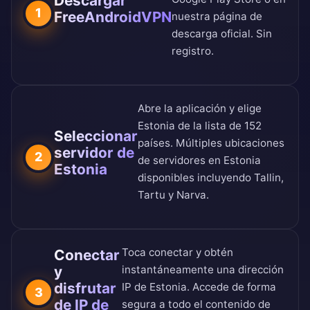
Descargar
1
FreeAndroidVPN
nuestra
página de
descarga oficial
. Sin
registro.
Abre la aplicación y elige
Estonia de la
lista de 152
Seleccionar
países
. Múltiples ubicaciones
servidor de
2
de servidores en Estonia
Estonia
disponibles incluyendo Tallin,
Tartu y Narva.
Toca conectar y obtén
Conectar
y
instantáneamente una dirección
disfrutar
IP de Estonia. Accede de forma
3
de IP de
segura a todo el contenido de