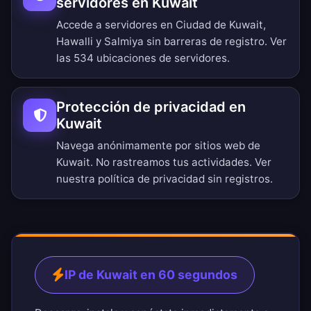
servidores en Kuwait
Accede a servidores en Ciudad de Kuwait,
Hawalli y Salmiya sin barreras de registro.
Ver
las 534 ubicaciones de servidores
.
Protección de privacidad en
Kuwait
Navega anónimamente por sitios web de
Kuwait. No rastreamos tus actividades. Ver
nuestra
política de privacidad sin registros
.
IP de Kuwait en 60 segundos