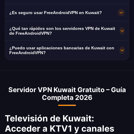
servidores VPN de Kuwait en Ciudad de
Kuwait como KTV1, KTV Sports y Kuwait TV. La
FreeAndroidVPN opera múltiples servidores
¿Es seguro usar FreeAndroidVPN en Kuwait?
Kuwait, Hawalli y Salmiya sin ningún pago.
mayoría de los usuarios disfrutan de streaming
rápidos en Kuwait incluyendo Ciudad de
HD sin buffer.
Kuwait, Hawalli y Salmiya. Todos los
Absolutamente. FreeAndroidVPN usa cifrado
¿Qué tan rápidos son los servidores VPN de Kuwait
servidores cuentan con conexiones de 10
AES-256 de grado militar y una estricta
de FreeAndroidVPN?
Gbps para máxima velocidad.
política de no registros. Kuwait exige la
Los servidores de Kuwait ofrecen excelentes
¿Puedo usar aplicaciones bancarias de Kuwait con
retención de datos por parte de los ISP,
velocidades con capacidad de red de 10 Gbps.
FreeAndroidVPN?
haciendo que un VPN sea esencial para la
La velocidad promedio de internet en Kuwait
Sí, un VPN de Kuwait se usa comúnmente para
privacidad.
es ~45 Mbps, y nuestro VPN está optimizado
acceder a servicios bancarios de Kuwait desde
para minimizar la pérdida de velocidad.
el extranjero. Accede de forma segura a las
Servidor VPN Kuwait Gratuito – Guía
aplicaciones del Banco Nacional de Kuwait,
Completa 2026
Ahli United Bank y BBK.
Televisión de Kuwait:
Acceder a KTV1 y canales