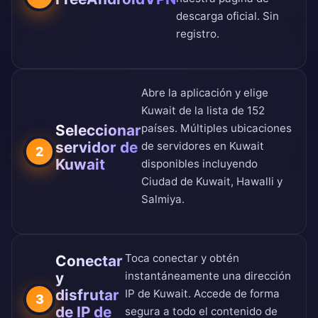
descarga oficial
. Sin
registro.
Abre la aplicación y elige
Kuwait de la
lista de 152
Seleccionar
países
. Múltiples ubicaciones
servidor de
de servidores en Kuwait
2
Kuwait
disponibles incluyendo
Ciudad de Kuwait, Hawalli y
Salmiya.
Toca conectar y obtén
Conectar
y
instantáneamente una dirección
disfrutar
IP de Kuwait. Accede de forma
3
de IP de
segura a todo el contenido de