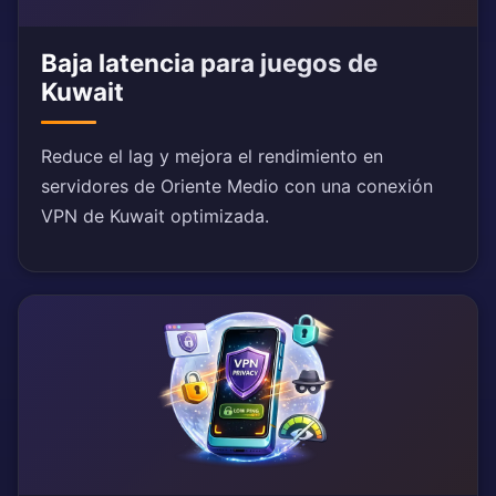
Baja latencia para juegos de
Kuwait
Reduce el lag y mejora el rendimiento en
servidores de Oriente Medio con una conexión
VPN de Kuwait optimizada.