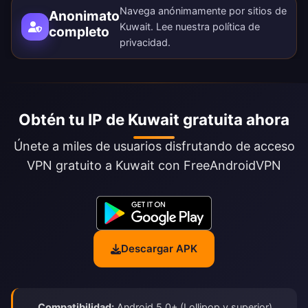
Navega anónimamente por sitios de
Anonimato
Kuwait. Lee nuestra
política de
completo
privacidad
.
Obtén tu IP de Kuwait gratuita ahora
Únete a miles de usuarios disfrutando de acceso
VPN gratuito a Kuwait con FreeAndroidVPN
Descargar APK
Compatibilidad:
Android 5.0+ (Lollipop y superior)