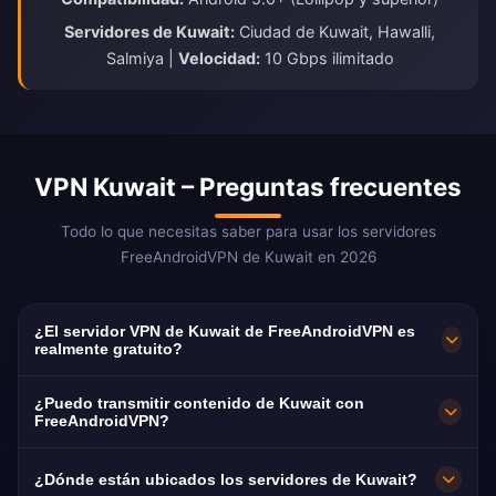
Servidores de Kuwait:
Ciudad de Kuwait, Hawalli,
Salmiya |
Velocidad:
10 Gbps ilimitado
VPN Kuwait – Preguntas frecuentes
Todo lo que necesitas saber para usar los servidores
FreeAndroidVPN de Kuwait en 2026
¿El servidor VPN de Kuwait de FreeAndroidVPN es
realmente gratuito?
¡Sí! Los servidores VPN de Kuwait de
¿Puedo transmitir contenido de Kuwait con
FreeAndroidVPN son 100% gratuitos sin
FreeAndroidVPN?
cargos ocultos, períodos de prueba o tarjeta
Los servidores VPN de Kuwait están
¿Dónde están ubicados los servidores de Kuwait?
de crédito requerida. Acceso ilimitado a
optimizados para transmitir plataformas de