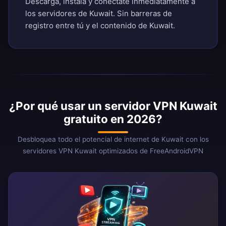
Descarga, instala y conéctate inmediatamente a
los servidores de Kuwait. Sin barreras de
registro entre tú y el contenido de Kuwait.
¿Por qué usar un servidor VPN Kuwait
gratuito en 2026?
Desbloquea todo el potencial de internet de Kuwait con los
servidores VPN Kuwait optimizados de FreeAndroidVPN