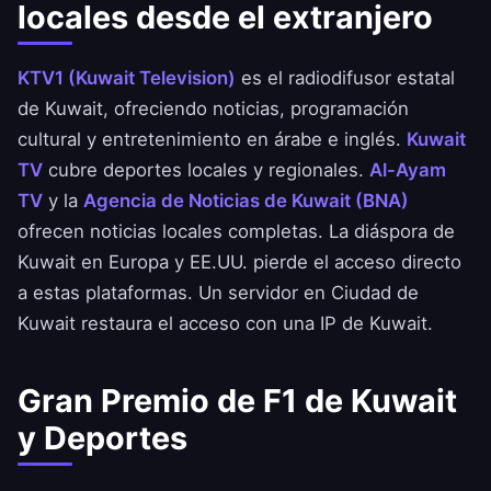
locales desde el extranjero
KTV1 (Kuwait Television)
es el radiodifusor estatal
de Kuwait, ofreciendo noticias, programación
cultural y entretenimiento en árabe e inglés.
Kuwait
TV
cubre deportes locales y regionales.
Al-Ayam
TV
y la
Agencia de Noticias de Kuwait (BNA)
ofrecen noticias locales completas. La diáspora de
Kuwait en Europa y EE.UU. pierde el acceso directo
a estas plataformas. Un servidor en Ciudad de
Kuwait restaura el acceso con una IP de Kuwait.
Gran Premio de F1 de Kuwait
y Deportes