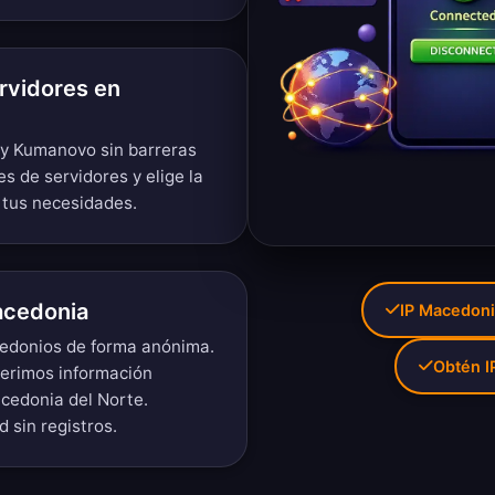
rvidores en
 y Kumanovo sin barreras
es de servidores
y elige la
 tus necesidades.
acedonia
IP Macedoni
cedonios de forma anónima.
Obtén I
uerimos información
cedonia del Norte.
d sin registros
.