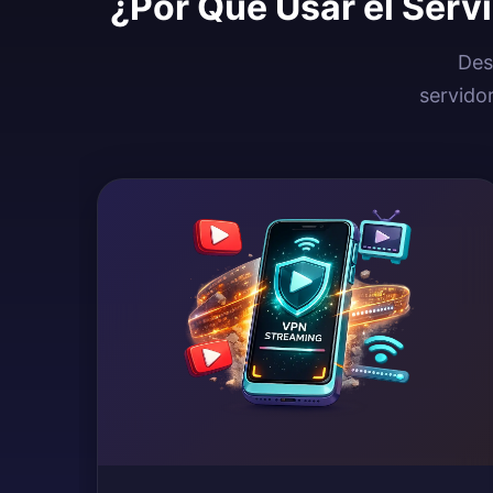
¿Por Qué Usar el Serv
Des
servido