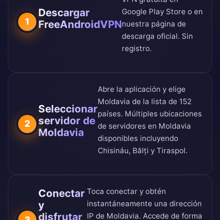
Descargar
Google Play Store
o en
1
FreeAndroidVPN
nuestra
página de
descarga oficial
. Sin
registro.
Abre la aplicación y elige
Moldavia de la
lista de 152
Seleccionar
países
. Múltiples ubicaciones
servidor de
2
de servidores en Moldavia
Moldavia
disponibles incluyendo
Chisináu, Bălți y Tiraspol.
Toca conectar y obtén
Conectar
y
instantáneamente una dirección
disfrutar
IP de Moldavia. Accede de forma
3