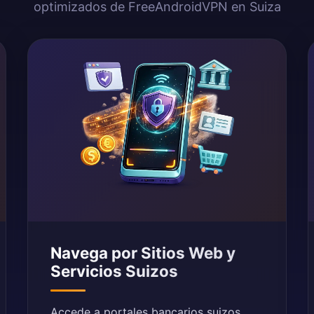
optimizados de FreeAndroidVPN en Suiza
Navega por Sitios Web y
Servicios Suizos
Accede a portales bancarios suizos