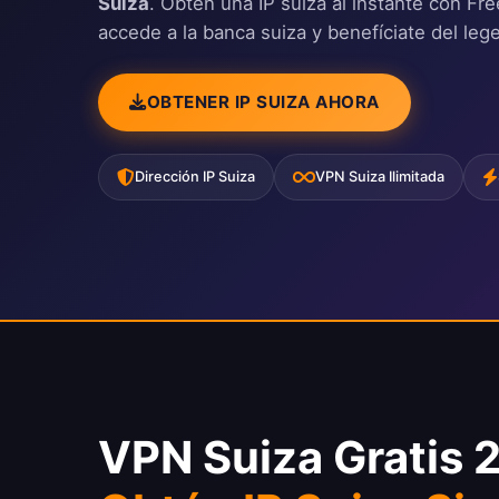
Suiza
. Obtén una IP suiza al instante con F
accede a la banca suiza y benefíciate del leg
OBTENER IP SUIZA AHORA
Dirección IP Suiza
VPN Suiza Ilimitada
VPN Suiza Gratis 