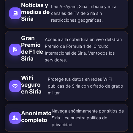
Noticias y
Lee Al-Ayam, Siria Tribune y mira
medios de
canales de TV de Siria sin
Siria
restricciones geográficas.
Gran
Accede a la cobertura en vivo del Gran
Premio
Premio de Fórmula 1 del Circuito
de F1 de
Internacional de Siria. Ver todos los
Siria
servidores
.
WiFi
Protege tus datos en redes WiFi
seguro
públicas de Siria con cifrado de grado
en Siria
militar.
Navega anónimamente por sitios de
Anonimato
Siria. Lee nuestra
política de
completo
privacidad
.