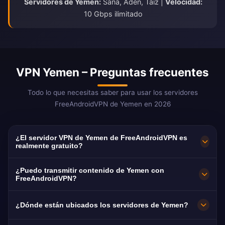
Servidores de Yemen:
Saná, Adén, Taiz |
Velocidad:
10 Gbps ilimitado
VPN Yemen – Preguntas frecuentes
Todo lo que necesitas saber para usar los servidores
FreeAndroidVPN de Yemen en 2026
¿El servidor VPN de Yemen de FreeAndroidVPN es
realmente gratuito?
¡Sí! Los servidores VPN de Yemen de
¿Puedo transmitir contenido de Yemen con
FreeAndroidVPN son 100% gratuitos sin
FreeAndroidVPN?
cargos ocultos, períodos de prueba o tarjeta
Los servidores VPN de Yemen están
¿Dónde están ubicados los servidores de Yemen?
de crédito requerida. Acceso ilimitado a
optimizados para transmitir plataformas de
servidores VPN de Yemen en Saná, Adén y