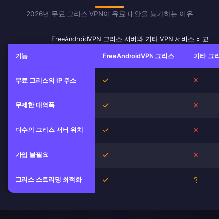
2026년 무료 그리스 VPN이 유료 대안을 능가하는 이유
FreeAndroidVPN 그리스 서버와 기타 VPN 서비스 비교
기능
FreeAndroidVPN 그리스
기타 그리
예
아니오
무료 그리스의 IP 주소
무제한 대역폭
예
아니오
다수의 그리스 서버 위치
예
아니오
가입 불필요
예
아니오
그리스 스트리밍 최적화
예
불확실