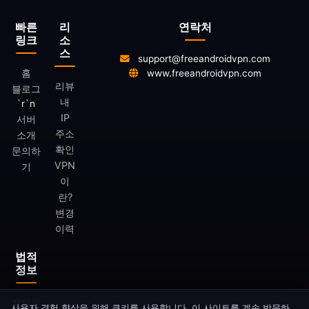
빠른
리
연락처
링크
소
스
support@freeandroidvpn.com
홈
www.freeandroidvpn.com
리뷰
블로그
내
`r`n
IP
서버
주소
소개
확인
문의하
VPN
기
이
란?
변경
이력
법적
정보
개인정
사용자 경험 향상을 위해 쿠키를 사용합니다. 이 사이트를 계속 방문하