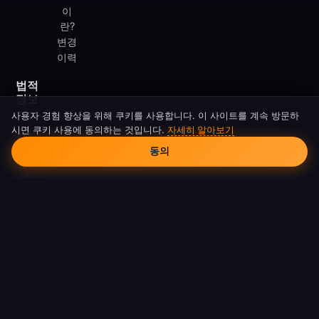
이
란?
변경
이력
법적
정보
사용자 경험 향상을 위해 쿠키를 사용합니다. 이 사이트를 계속 방문하
시면 쿠키 사용에 동의하는 것입니다.
자세히 알아보기
개인정
쿠키 동의
보처리
동의
방침
이용약
관
쿠키
정책
DMCA
© 2026 FreeAndroidVPN. 모든 권리 보유.
FreeAndroidVPN은 Google LLC 또는 Android와 제휴하지 않습니다.