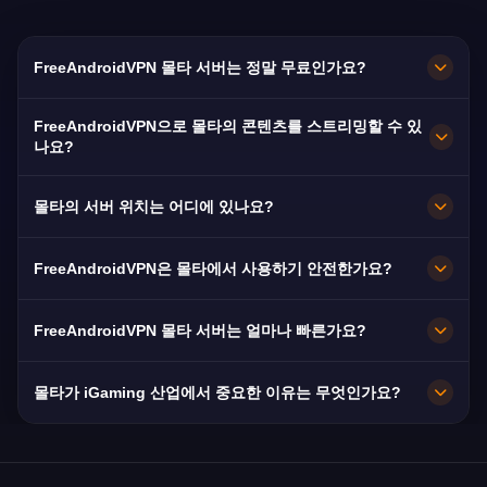
FreeAndroidVPN 몰타 서버는 정말 무료인가요?
네! FreeAndroidVPN 몰타 서버는 100% 무료입니
FreeAndroidVPN으로 몰타의 콘텐츠를 스트리밍할 수 있
다. 해외 거주 몰타인과 iGaming 전문가에게 필수
나요?
적입니다.
몰타 VPN은 TVM과 ONE TV의 원활한 몰타어 스
몰타의 서버 위치는 어디에 있나요?
트리밍에 최적화되어 있습니다.
FreeAndroidVPN은 몰타 전역의 발레타, 비르키르
FreeAndroidVPN은 몰타에서 사용하기 안전한가요?
카라, 슬리에마에 여러 고속 서버를 유지합니다. 모
든 서버는 최대 속도를 위해 10Gbps 연결을 제공
물론입니다. AES-256 암호화와 노로그 정책을 적
FreeAndroidVPN 몰타 서버는 얼마나 빠른가요?
합니다. 앱에서 선호하는 몰타의 도시를 선택하여
용합니다. 몰타의 잘 규제된 환경에서 EU GDPR
최적의 성능을 얻으세요.
보호를 받습니다.
10Gbps 서버를 제공합니다. GO plc와 Melita 광
몰타가 iGaming 산업에서 중요한 이유는 무엇인가요?
섬유를 통한 몰타의 평균 95Mbps 속도로 우수한
성능을 보장합니다.
몰타는 EU의 iGaming 수도입니다. MGA(Malta
Gaming Authority)는 수백 개의 게이밍 운영자에