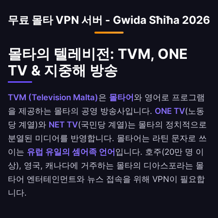
게 라이선스를 부여합니다. 몰타 IP는 MGA 규제
무료 몰타 VPN 서버 - Gwida Sħiħa 2026
플랫폼과 iGaming 산업 리소스에 접속하는 데 유
용합니다.
몰타의 텔레비전: TVM, ONE
TV & 지중해 방송
TVM (Television Malta)
은
몰타어
와 영어로 프로그램
을 제공하는 몰타의 공영 방송사입니다.
ONE TV
(노동
당 계열)와
NET TV
(국민당 계열)는 몰타의 정치적으로
분열된 미디어를 반영합니다. 몰타어는 라틴 문자로 쓰
이는
유럽 유일의 셈어족 언어
입니다. 호주(20만 명 이
상), 영국, 캐나다에 거주하는 몰타의 디아스포라는 몰
타어 엔터테인먼트와 뉴스 접속을 위해 VPN이 필요합
니다.