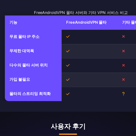
FreeAndroidVPN 몰타 서버와 기타 VPN 서비스 비교
기능
FreeAndroidVPN 몰타
기타 몰
무료 몰타 IP 주소
예
아니
무제한 대역폭
예
아니
다수의 몰타 서버 위치
예
아니
가입 불필요
예
아니
몰타의 스트리밍 최적화
예
불확
사용자 후기