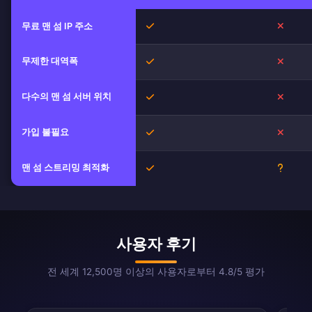
예
아니오
무료 맨 섬 IP 주소
무제한 대역폭
예
아니오
다수의 맨 섬 서버 위치
예
아니오
가입 불필요
예
아니오
맨 섬 스트리밍 최적화
예
불확실
사용자 후기
전 세계 12,500명 이상의 사용자로부터 4.8/5 평가