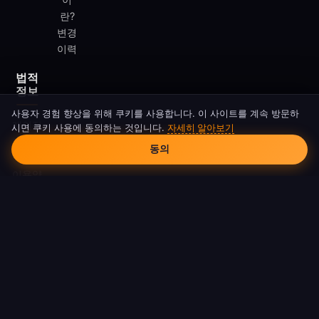
란?
변경
이력
법적
정보
사용자 경험 향상을 위해 쿠키를 사용합니다. 이 사이트를 계속 방문하
개인정
시면 쿠키 사용에 동의하는 것입니다.
자세히 알아보기
쿠키 동의
보처리
동의
방침
이용약
관
쿠키
정책
DMCA
© 2026 FreeAndroidVPN. 모든 권리 보유.
FreeAndroidVPN은 Google LLC 또는 Android와 제휴하지 않습니다.