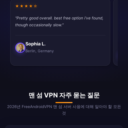
★★★★☆
★★
"Pretty good overall. best free option i've found,
"Pret
though occasionally slow."
works
slow.
Sophia L.
Berlin, Germany
맨 섬 VPN 자주 묻는 질문
2026년 FreeAndroidVPN 맨 섬 서버 사용에 대해 알아야 할 모든
것