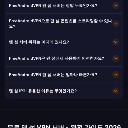
FreeAndroidVPN 맨 섬 서버는 정말 무료인가요?
네! FreeAndroidVPN 맨 섬 서버는 100% 무료입
FreeAndroidVPN으로 맨 섬 콘텐츠를 스트리밍할 수 있나
니다. 매우 희귀한 VPN 위치로, 맨 섬 서버를 제공
요?
하는 제공업체는 거의 없습니다.
맨 섬 VPN은 Manx Radio와 TT Racing 중계를 원
맨 섬 서버 위치는 어디에 있나요?
활하게 스트리밍할 수 있도록 최적화되어 있습니
다.
FreeAndroidVPN은 맨 섬 전역의 더글러스, 램지,
FreeAndroidVPN은 맨 섬에서 사용하기 안전한가요?
필에 여러 고속 서버를 유지합니다. 모든 서버는
최대 속도를 위해 10Gbps 연결을 제공합니다. 앱
물론입니다. AES-256 암호화와 노로그 정책을 사
FreeAndroidVPN 맨 섬 서버는 얼마나 빠른가요?
에서 원하는 맨 섬 도시를 선택하여 최적의 성능을
용합니다. 맨 섬의 독립적인 데이터 보호 프레임워
얻을 수 있습니다.
크가 보안을 강화합니다.
10Gbps 서버를 제공합니다. 맨 섬의 평균 속도는
맨 섬 IP가 유용한 이유는 무엇인가요?
80Mbps이며 Rockabill 해저 케이블을 통한 강력
한 광섬유 인프라를 갖추고 있습니다.
맨 섬은 주요 금융 서비스 센터이자 iGaming 라이
선스 관할 지역입니다. 맨 섬 IP는 맨 섬 라이선스
플랫폼, 금융 서비스 및 TT Racing 콘텐츠에 대한
무료 맨 섬 VPN 서버 - 완전 가이드 2026
접속을 제공합니다. 또한 전 세계에서 가장 희귀한