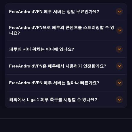
FreeAndroidVPN 페루 서버는 정말 무료인가요?
네! FreeAndroidVPN 페루 서버는 100% 무료입니
FreeAndroidVPN으로 페루의 콘텐츠를 스트리밍할 수 있
다. 해외 거주 300만 이상의 페루인에게 필수적입
나요?
니다.
페루 VPN은 América TV와 Latina에 최적화되어
페루의 서버 위치는 어디에 있나요?
원활한 스페인어 스트리밍을 제공합니다.
FreeAndroidVPN은 페루 전역의 리마, 아레키파,
FreeAndroidVPN은 페루에서 사용하기 안전한가요?
쿠스코에 여러 고속 서버를 유지합니다. 모든 서버
는 최대 속도를 위해 10Gbps 연결을 제공합니다.
물론입니다. AES-256 암호화와 노로그 정책을 사
FreeAndroidVPN 페루 서버는 얼마나 빠른가요?
앱에서 선호하는 페루 도시를 선택하여 위치와 필
용합니다. VPN은 페루의 디지털 활동을 보호합니
요에 맞게 최적의 성능을 얻을 수 있습니다.
다.
10Gbps 서버를 제공합니다. 페루의 평균 속도는
해외에서 Liga 1 페루 축구를 시청할 수 있나요?
Movistar, Claro, Entel 광섬유와 함께 35 Mbps이
며 계속 개선되고 있습니다.
네! Liga 1 MAX와 América TV의 Liga 1 경기는 지
역 제한이 있습니다. VPN으로 미국, 스페인, 칠레
및 전 세계의 페루인이 즉시 접속할 수 있습니다.