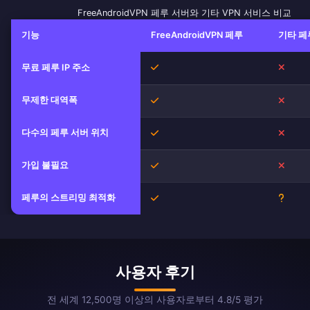
FreeAndroidVPN 페루 서버와 기타 VPN 서비스 비교
기능
FreeAndroidVPN 페루
기타 페
무료 페루 IP 주소
예
아니
무제한 대역폭
예
아니
다수의 페루 서버 위치
예
아니
가입 불필요
예
아니
페루의 스트리밍 최적화
예
불확
사용자 후기
전 세계 12,500명 이상의 사용자로부터 4.8/5 평가