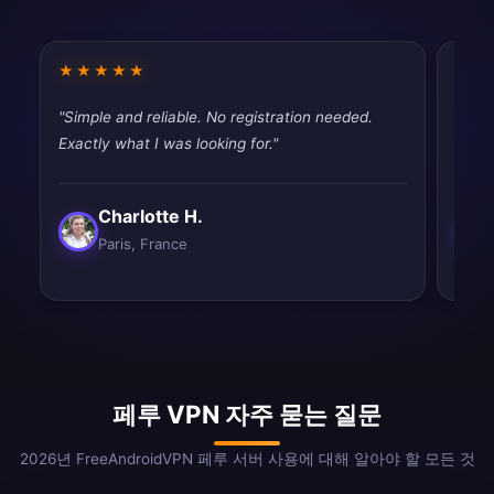
★★★★★
★★
"Simple and reliable. No registration needed.
"Work
Exactly what I was looking for."
satisf
Charlotte H.
Paris, France
페루 VPN 자주 묻는 질문
2026년 FreeAndroidVPN 페루 서버 사용에 대해 알아야 할 모든 것