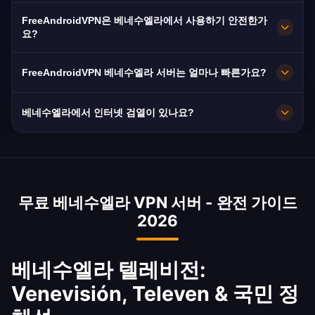
FreeAndroidVPN은 베네수엘라 전역의 카라카스,
FreeAndroidVPN은 베네수엘라에서 사용하기 안전한가
마라카이보, 발렌시아에 여러 고속 서버를 유지합
요?
니다. 모든 서버는 최대 속도를 위해 10Gbps 연결
네. AES-256 암호화와 엄격한 노로그 정책을 사용
을 제공합니다. 앱에서 선호하는 베네수엘라 도시
FreeAndroidVPN 베네수엘라 서버는 얼마나 빠른가요?
합니다. 정부 감시가 있는 베네수엘라에서 특히 중
를 선택하여 최적의 성능을 얻을 수 있습니다.
요합니다.
10Gbps 서버를 운영합니다. 베네수엘라의 평균 인
베네수엘라에서 인터넷 검열이 있나요?
터넷 속도는 열악한 인프라로 인해 8Mbps입니다.
VPN은 라우팅을 최적화합니다.
네, 베네수엘라는 야당 미디어, 시위 중 소셜 플랫
폼을 차단하고 통신을 모니터링합니다. CONATEL
이 검열을 시행합니다. VPN은 자유로운 정보 접근
무료 베네수엘라 VPN 서버 - 완전 가이드
에 필수적이며, 기자, 활동가, 800만 명 이상의 디
2026
아스포라에게 매우 중요합니다.
베네수엘라 텔레비전:
Venevisión, Televen & 국민 정