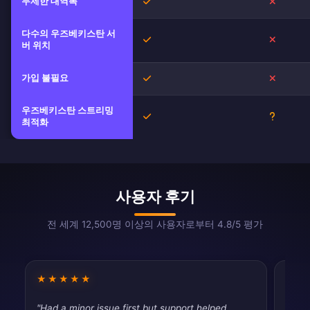
무제한 대역폭
예
아니오
다수의 우즈베키스탄 서
예
아니오
버 위치
가입 불필요
예
아니오
우즈베키스탄 스트리밍
예
불확실
최적화
사용자 후기
전 세계 12,500명 이상의 사용자로부터 4.8/5 평가
★★★★★
★★
"Had a minor issue first but support helped
"Does