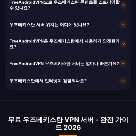
FreeAndroidVPN으로 우즈베키스탄 콘텐츠를 스트리밍할
무료입니다. 우즈베키스탄의 인터넷 검열을 우회
수 있나요?
하는 데 필수적입니다.
우즈베키스탄 VPN은 O'zbekiston TV에 최적화되
우즈베키스탄 서버 위치는 어디에 있나요?
어 원활한 우즈베크어 스트리밍을 제공합니다.
FreeAndroidVPN은 우즈베키스탄 전역의 타슈켄
FreeAndroidVPN은 우즈베키스탄에서 사용하기 안전한가
트, 사마르칸트, 부하라에 여러 고속 서버를 유지합
요?
니다. 모든 서버는 최대 속도를 위해 10Gbps 연결
네. AES-256 암호화와 엄격한 노로그 정책을 사용
을 제공합니다. 위치와 필요에 따라 앱에서 원하는
FreeAndroidVPN 우즈베키스탄 서버는 얼마나 빠른가요?
합니다. 인터넷이 검열되는 우즈베키스탄에서 특
우즈베키스탄 도시를 선택하여 최적의 성능을 얻
히 중요합니다.
10Gbps 서버를 제공합니다. 우즈베키스탄의 평균
을 수 있습니다.
우즈베키스탄에서 인터넷이 검열되나요?
속도 20Mbps는 Uztelecom 광섬유 확장으로 개
선되고 있습니다.
네, 우즈베키스탄은 인터넷 콘텐츠를 검열하고, 일
부 소셜 미디어를 차단하며, 통신을 모니터링합니
다. 제한 없는 접속을 위해 VPN이 필수적입니다.
무료 우즈베키스탄 VPN 서버 - 완전 가이
2016년 개혁 이후 상황이 개선되었지만 여전히 상
드 2026
당한 제한이 있습니다.