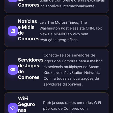
dólar de Comores e ofertas exclusivas
Comores
indisponíveis internacionalmente.
Notícias
Leia The Moroni Times, The
e Mídia
Washington Post e assista CNN, Fox
de
News e MSNBC ao vivo sem
Comores
restrições geográficas.
Conecte-se aos servidores de
Servidores
jogos dos Comores para a melhor
de Jogos
experiência multiplayer no Steam,
de
Xbox Live e PlayStation Network.
Comores
Confira todas as
localizações de
servidores disponíveis
.
WiFi
Proteja seus dados em redes WiFi
Seguro
públicas de Comores com
nas