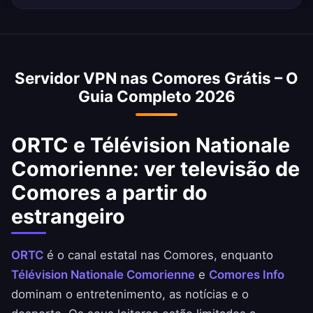
ideal para streaming HD.
Sim. Banque pour l'Industrie et le Commerce,
Exim Bank Comores e SNPSF estão acessíveis
com um IP de Comores. Respeite sempre as
Servidor VPN nas Comores Grátis – O
condições do seu banco.
Guia Completo 2026
ORTC e Télévision Nationale
Comorienne: ver televisão de
Comores a partir do
estrangeiro
ORTC
é o canal estatal nas Comores, enquanto
Télévision Nationale Comorienne
e
Comores Info
dominam o entretenimento, as notícias e o