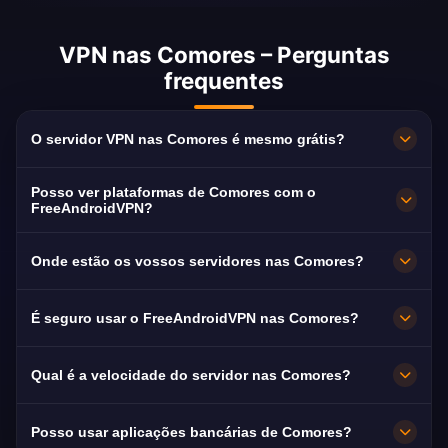
VPN nas Comores – Perguntas
frequentes
O servidor VPN nas Comores é mesmo grátis?
100 % grátis. Servidores em Moroni sem
Posso ver plataformas de Comores com o
subscrição, sem cartão e sem registo, com
FreeAndroidVPN?
largura de banda ilimitada.
Sim. O servidor está otimizado para ORTC,
Onde estão os vossos servidores nas Comores?
Télévision Nationale Comorienne e Comores
Info, normalmente em HD sem cortes.
Moroni. Todos os nós funcionam a 10 Gbps e
É seguro usar o FreeAndroidVPN nas Comores?
comutam automaticamente para o mais
próximo disponível.
Sim. Cifra AES-256 e política estrita de não
Qual é a velocidade do servidor nas Comores?
registos: a sua navegação continua privada.
Muito alta, com capacidade de 10 Gbps. A
Posso usar aplicações bancárias de Comores?
velocidade média nas Comores é de 15 Mbps,