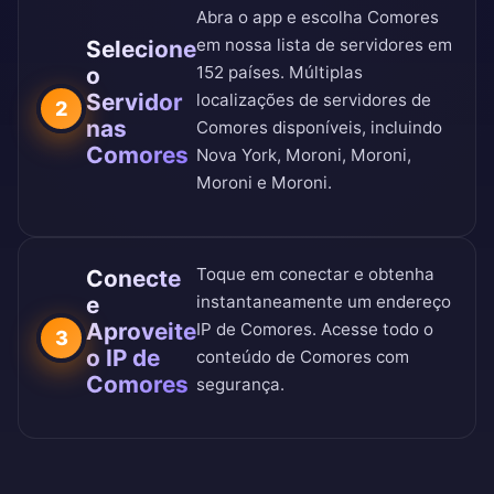
Abra o app e escolha Comores
em nossa
lista de servidores em
Selecione
o
152 países
. Múltiplas
Servidor
localizações de servidores de
2
nas
Comores disponíveis, incluindo
Comores
Nova York, Moroni, Moroni,
Moroni e Moroni.
Toque em conectar e obtenha
Conecte
e
instantaneamente um endereço
Aproveite
IP de Comores. Acesse todo o
3
o IP de
conteúdo de Comores com
Comores
segurança.