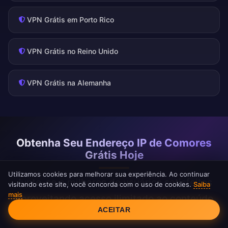
VPN Grátis em Porto Rico
VPN Grátis no Reino Unido
VPN Grátis na Alemanha
Obtenha Seu Endereço IP de Comores
Grátis Hoje
Utilizamos cookies para melhorar sua experiência. Ao continuar
Junte-se a milhares de usuários satisfeitos
visitando este site, você concorda com o uso de cookies.
Saiba
mais
aproveitando acesso ilimitado ao conteúdo
Consentimento de Cookies
ACEITAR
de Comores com o FreeAndroidVPN