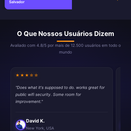
Salvador
O Que Nossos Usuários Dizem
Avaliado com 4.8/5 por mais de 12.500 usuários em todo o
mundo
★★★☆☆
★★
"Does what it's supposed to do. works great for
"Fina
public wifi security. Some room for
throt
improvement."
never
David K.
New York, USA