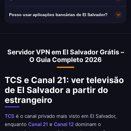
registos: a sua navegação continua privada.
Muito alta, com capacidade de 10 Gbps. A
Posso usar aplicações bancárias de El Salvador?
velocidade média em El Salvador é de 45
Mbps, ideal para streaming HD.
Sim. Banco Agrícola, Banco Cuscatlán e
Davivienda El Salvador estão acessíveis com
um IP de El Salvador. Respeite sempre as
Servidor VPN em El Salvador Grátis –
condições do seu banco.
O Guia Completo 2026
TCS e Canal 21: ver televisão
de El Salvador a partir do
estrangeiro
TCS
é o canal privado mais visto em El Salvador,
enquanto
Canal 21
e
Canal 12
dominam o