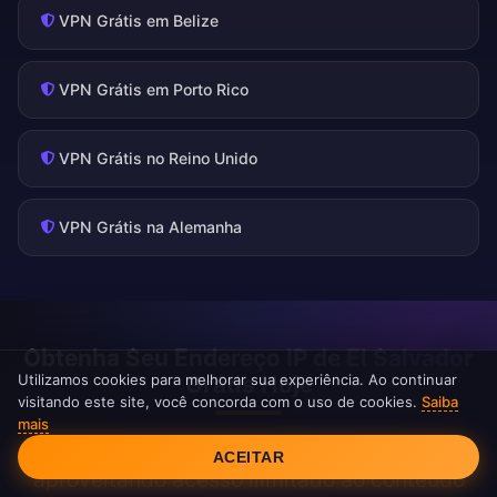
VPN Grátis em Belize
VPN Grátis em Porto Rico
VPN Grátis no Reino Unido
VPN Grátis na Alemanha
Obtenha Seu Endereço IP de El Salvador
Utilizamos cookies para melhorar sua experiência. Ao continuar
Grátis Hoje
visitando este site, você concorda com o uso de cookies.
Saiba
mais
Consentimento de Cookies
Junte-se a milhares de usuários satisfeitos
ACEITAR
aproveitando acesso ilimitado ao conteúdo