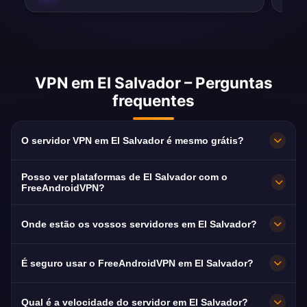
VPN em El Salvador – Perguntas
frequentes
O servidor VPN em El Salvador é mesmo grátis?
100 % grátis. Servidores em San Salvador sem
Posso ver plataformas de El Salvador com o
subscrição, sem cartão e sem registo, com
FreeAndroidVPN?
largura de banda ilimitada.
Sim. O servidor está otimizado para TCS,
Onde estão os vossos servidores em El Salvador?
Canal 21 e Canal 12, normalmente em HD sem
cortes.
San Salvador. Todos os nós funcionam a 10
É seguro usar o FreeAndroidVPN em El Salvador?
Gbps e comutam automaticamente para o
mais próximo disponível.
Sim. Cifra AES-256 e política estrita de não
Qual é a velocidade do servidor em El Salvador?