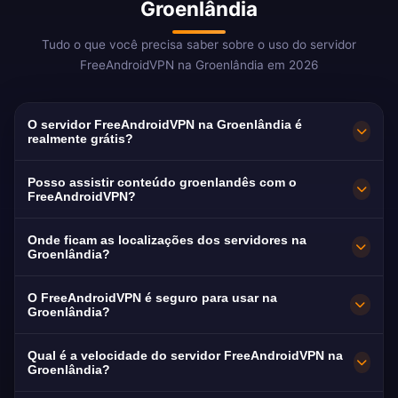
Groenlândia
Tudo o que você precisa saber sobre o uso do servidor
FreeAndroidVPN na Groenlândia em 2026
O servidor FreeAndroidVPN na Groenlândia é
realmente grátis?
Sim! O servidor FreeAndroidVPN na
Posso assistir conteúdo groenlandês com o
Groenlândia é 100% grátis. Uma das
FreeAndroidVPN?
localizações de VPN mais raras do mundo —
Nosso VPN na Groenlândia é otimizado para
Onde ficam as localizações dos servidores na
muito poucos provedores oferecem servidores
streaming KNR com conteúdo em Kalaallisut e
Groenlândia?
groenlandeses.
dinamarquês.
O FreeAndroidVPN mantém múltiplos
O FreeAndroidVPN é seguro para usar na
servidores de alta velocidade por toda a
Groenlândia?
Groenlândia em Nuuk, Ilulissat e Sisimiut.
Absolutamente. Criptografia AES-256 com
Qual é a velocidade do servidor FreeAndroidVPN na
Todos os servidores possuem conexões de
política de não registrar logs. Com a TUSASS
Groenlândia?
10Gbps para velocidade máxima. Você pode
como único provedor, a privacidade VPN é