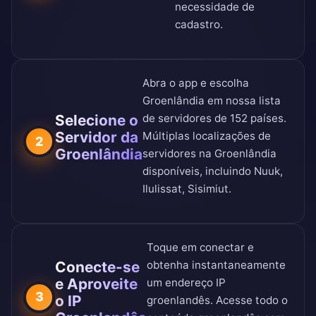
necessidade de
cadastro.
Abra o app e escolha
Groenlândia em nossa
lista
Selecione o
de servidores de 152 países
.
Servidor da
Múltiplas localizações de
2
Groenlândia
servidores na Groenlândia
disponíveis, incluindo Nuuk,
Ilulissat, Sisimiut.
Toque em conectar e
Conecte-se
obtenha instantaneamente
e Aproveite
um endereço IP
3
o IP
groenlandês. Acesse todo o