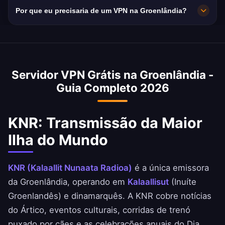
A internet da Groenlândia depende de satélite
selecionar sua cidade preferida na Groenlândia
Por que eu precisaria de um VPN na Groenlândia?
essencial.
e do cabo submarino Greenland Connect. As
no app para desempenho ideal com base em
velocidades são limitadas, mas nosso VPN
Um IP groenlandês é valioso para acessar
sua localização e necessidades.
minimiza a sobrecarga.
KNR, serviços governamentais e pela rara
privacidade digital de um endereço IP do
Servidor VPN Grátis na Groenlândia -
Ártico. A Groenlândia também é uma das
Guia Completo 2026
localizações de servidor VPN mais exclusivas
do mundo.
KNR: Transmissão da Maior
Ilha do Mundo
KNR (Kalaallit Nunaata Radioa)
é a única emissora
da Groenlândia, operando em
Kalaallisut
(Inuíte
Groenlandês) e dinamarquês. A KNR cobre notícias
do Ártico, eventos culturais, corridas de trenó
puxado por cães e as celebrações anuais do Dia