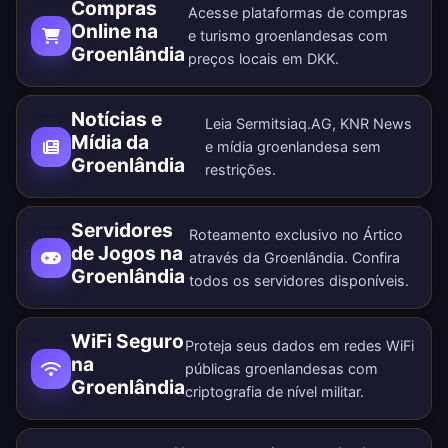
Compras
Acesse plataformas de compras
Online na
e turismo groenlandesas com
Groenlândia
preços locais em DKK.
Notícias e
Leia Sermitsiaq.AG, KNR News
Mídia da
e mídia groenlandesa sem
Groenlândia
restrições.
Servidores
Roteamento exclusivo no Ártico
de Jogos na
através da Groenlândia. Confira
Groenlândia
todos os
servidores disponíveis
.
WiFi Seguro
Proteja seus dados em redes WiFi
na
públicas groenlandesas com
Groenlândia
criptografia de nível militar.