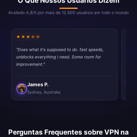
O Que Nossos Usuários Dizem
Avaliado 4,8/5 por mais de 12.500 usuários em todo o mundo
★★★☆☆
★★
"Does what it's supposed to do. fast speeds,
"Best
unblocks everything i need. Some room for
and e
improvement."
James P.
Sydney, Australia
Perguntas Frequentes sobre VPN na