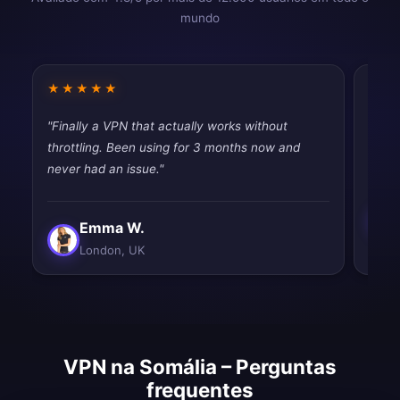
mundo
★★★★★
★★
"Finally a VPN that actually works without
"Usin
throttling. Been using for 3 months now and
disap
never had an issue."
Emma W.
London, UK
VPN na Somália – Perguntas
frequentes