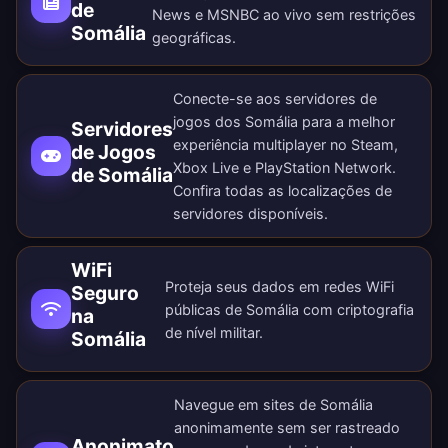
de
News e MSNBC ao vivo sem restrições
Somália
geográficas.
Conecte-se aos servidores de
jogos dos Somália para a melhor
Servidores
experiência multiplayer no Steam,
de Jogos
Xbox Live e PlayStation Network.
de Somália
Confira todas as
localizações de
servidores disponíveis
.
WiFi
Proteja seus dados em redes WiFi
Seguro
públicas de Somália com criptografia
na
de nível militar.
Somália
Navegue em sites de Somália
anonimamente sem ser rastreado
Anonimato