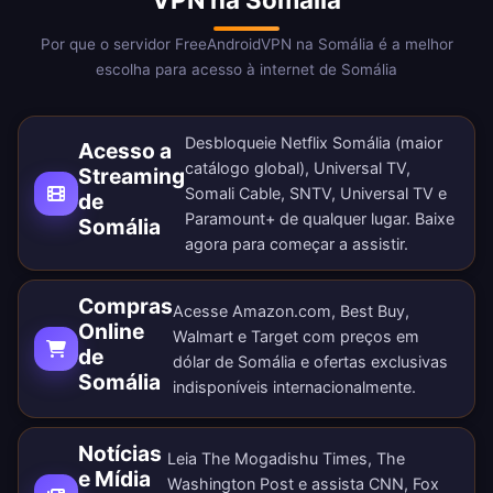
Por que o servidor FreeAndroidVPN na Somália é a melhor
escolha para acesso à internet de Somália
Desbloqueie Netflix Somália (maior
Acesso a
catálogo global), Universal TV,
Streaming
Somali Cable, SNTV, Universal TV e
de
Paramount+ de qualquer lugar.
Baixe
Somália
agora
para começar a assistir.
Compras
Acesse Amazon.com, Best Buy,
Online
Walmart e Target com preços em
de
dólar de Somália e ofertas exclusivas
Somália
indisponíveis internacionalmente.
Notícias
Leia The Mogadishu Times, The
e Mídia
Washington Post e assista CNN, Fox