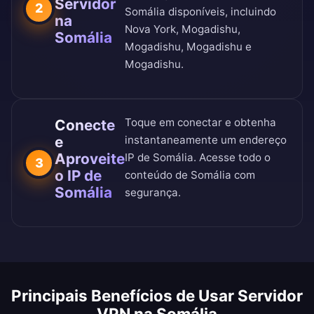
Servidor
2
Somália disponíveis, incluindo
na
Nova York, Mogadishu,
Somália
Mogadishu, Mogadishu e
Mogadishu.
Toque em conectar e obtenha
Conecte
e
instantaneamente um endereço
Aproveite
IP de Somália. Acesse todo o
3
o IP de
conteúdo de Somália com
Somália
segurança.
Principais Benefícios de Usar Servidor
VPN na Somália