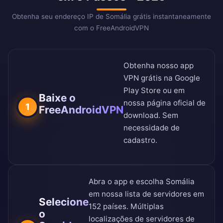
Obtenha seu endereço IP de Somália grátis instantaneamente
com o FreeAndroidVPN
Obtenha nosso app
VPN grátis na
Google
Play Store
ou em
Baixe o
nossa
página oficial de
1
FreeAndroidVPN
download
. Sem
necessidade de
cadastro.
Abra o app e escolha Somália
em nossa
lista de servidores em
Selecione
152 países
. Múltiplas
o
localizações de servidores de