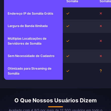
Somália
Somáli
Sim
Não
Endereço IP de Somália Grátis
Largura de Banda Ilimitada
Sim
Não
Múltiplas Localizações de
Sim
Não
Servidores de Somália
Sem Necessidade de Cadastro
Sim
Não
Otimizado para Streaming de
Sim
Desco
Somália
O Que Nossos Usuários Dizem
Avaliado com 4.8/5 por mais de 12.500 usuários em todo o