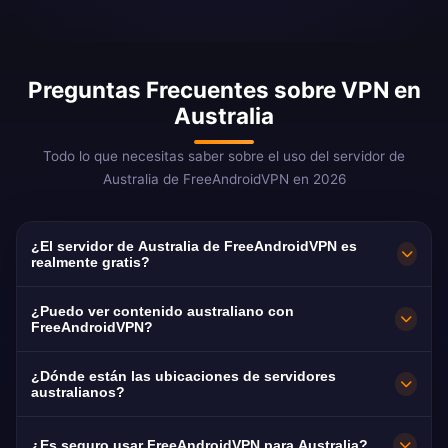
Preguntas Frecuentes sobre VPN en
Australia
Todo lo que necesitas saber sobre el uso del servidor de
Australia de FreeAndroidVPN en 2026
¿El servidor de Australia de FreeAndroidVPN es
realmente gratis?
¡Sí! El servidor de Australia de FreeAndroidVPN
¿Puedo ver contenido australiano con
es 100% gratis sin costes ocultos.
FreeAndroidVPN?
Proporcionamos acceso ilimitado a nuestros
Nuestros servidores VPN de Australia están
¿Dónde están las ubicaciones de servidores
servidores VPN australianos en Sídney,
optimizados para streaming de plataformas
australianos?
Melbourne, Brisbane, Perth y Adelaida.
australianas incluyendo Stan, 9Now, ABC iview,
FreeAndroidVPN mantiene múltiples servidores
¿Es seguro usar FreeAndroidVPN para Australia?