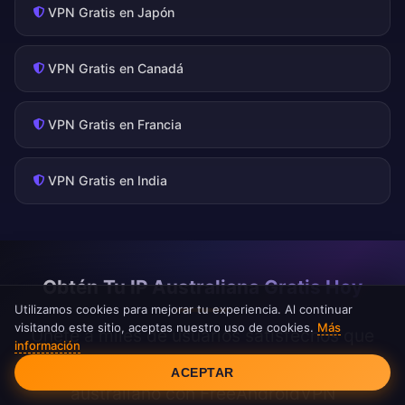
VPN Gratis en Japón
VPN Gratis en Canadá
VPN Gratis en Francia
VPN Gratis en India
Obtén Tu IP Australiana Gratis Hoy
Utilizamos cookies para mejorar tu experiencia. Al continuar
visitando este sitio, aceptas nuestro uso de cookies.
Más
Únete a miles de usuarios satisfechos que
información
Consentimiento de cookies
disfrutan de acceso ilimitado al contenido
ACEPTAR
australiano con FreeAndroidVPN