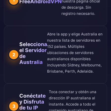
FreeAndroidVPN
nuestra
página oficial
de descarga
. Sin
registro necesario.
Abre la app y elige Australia en
nuestra
lista de servidores en
Selecciona
152 países
. Múltiples
el Servidor
ubicaciones de servidores
2
de
australianos disponibles
Australia
incluyendo Sídney, Melbourne,
Brisbane, Perth, Adelaida.
Toca conectar y obtén una
Conéctate
dirección IP australiana al
y Disfruta
instante. Accede a todo el
3
de tu IP
contenido australiano de