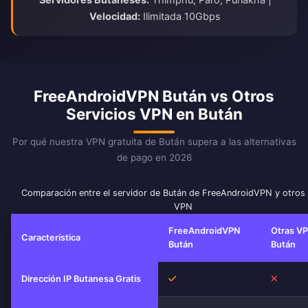
Velocidad:
Ilimitada 10Gbps
FreeAndroidVPN Bután vs Otros
Servicios VPN en Bután
Por qué nuestra VPN gratuita de Bután supera a las alternativas
de pago en 2026
Comparación entre el servidor de Bután de FreeAndroidVPN y otros 
VPN
FreeAndroidVPN
Otras V
Característica
Bután
Bután
Sí
No
Dirección IP Butanesa Gratis