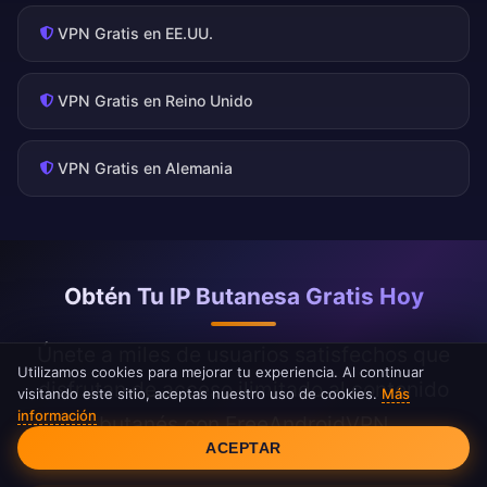
VPN Gratis en EE.UU.
VPN Gratis en Reino Unido
VPN Gratis en Alemania
Obtén Tu IP Butanesa Gratis Hoy
Únete a miles de usuarios satisfechos que
Utilizamos cookies para mejorar tu experiencia. Al continuar
disfrutan de acceso ilimitado al contenido
visitando este sitio, aceptas nuestro uso de cookies.
Más
información
butanés con FreeAndroidVPN
Consentimiento de cookies
ACEPTAR