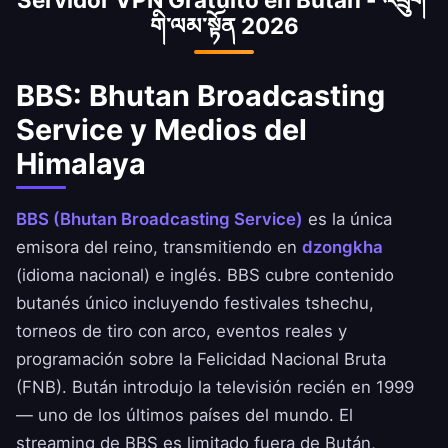
གི་ལམ་སྟོན 2026
trabajadores butaneses en el extranjero que
necesitan acceder a servicios de su país. Bután
es también una de las ubicaciones de
BBS: Bhutan Broadcasting
servidores VPN más raras a nivel global.
Service y Medios del
Himalaya
BBS (Bhutan Broadcasting Service)
es la única
emisora del reino, transmitiendo en
dzongkha
(idioma nacional) e inglés. BBS cubre contenido
butanés único incluyendo festivales tshechu,
torneos de tiro con arco, eventos reales y
programación sobre la Felicidad Nacional Bruta
(FNB). Bután introdujo la televisión recién en 1999
— uno de los últimos países del mundo. El
streaming de BBS es limitado fuera de Bután,