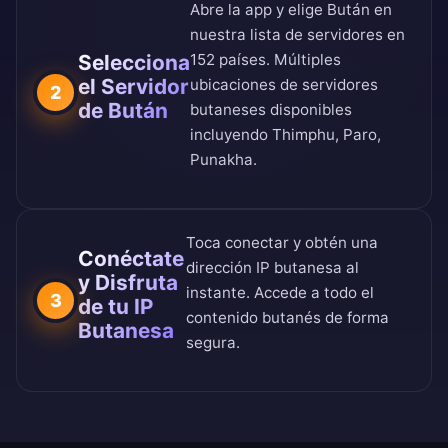
Abre la app y elige Bután en
nuestra
lista de servidores en
Selecciona
152 países
. Múltiples
el Servidor
ubicaciones de servidores
2
de Bután
butaneses disponibles
incluyendo Thimphu, Paro,
Punakha.
Toca conectar y obtén una
Conéctate
dirección IP butanesa al
y Disfruta
instante. Accede a todo el
3
de tu IP
contenido butanés de forma
Butanesa
segura.