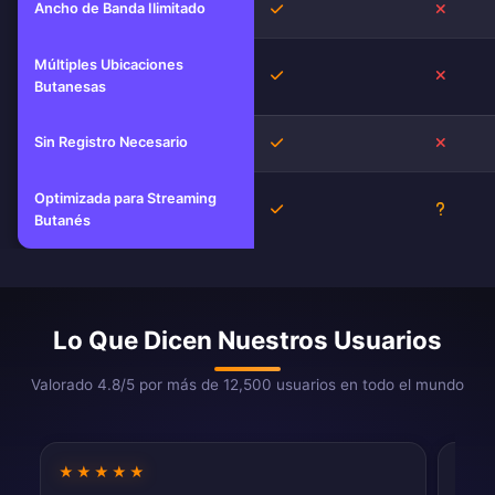
Ancho de Banda Ilimitado
Sí
No
Múltiples Ubicaciones
Sí
No
Butanesas
Sin Registro Necesario
Sí
No
Optimizada para Streaming
Sí
Descon
Butanés
Lo Que Dicen Nuestros Usuarios
Valorado 4.8/5 por más de 12,500 usuarios en todo el mundo
★★★★★
★★