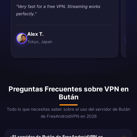
"Very fast for a free VPN. Streaming works
"Simp
perfectly."
Exact
Alex T.
Tokyo, Japan
Preguntas Frecuentes sobre VPN en
Bután
Todo lo que necesitas saber sobre el uso del servidor de Bután
de FreeAndroidVPN en 2026
¿El servidor de Bután de FreeAndroidVPN es