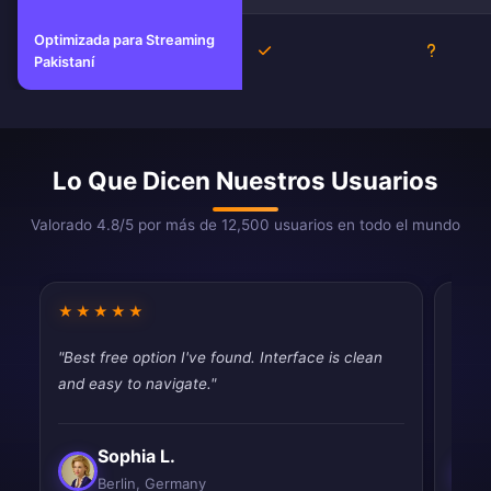
Optimizada para Streaming
Sí
Descono
Pakistaní
Lo Que Dicen Nuestros Usuarios
Valorado 4.8/5 por más de 12,500 usuarios en todo el mundo
★★★★★
★★
"Best free option I've found. Interface is clean
"Does
and easy to navigate."
free 
Sophia L.
Berlin, Germany