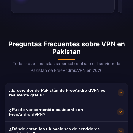
Preguntas Frecuentes sobre VPN en
Pakistán
Todo lo que necesitas saber sobre el uso del servidor de
Pakistán de FreeAndroidVPN en 2026
¿El servidor de Pakistán de FreeAndroidVPN es
realmente gratis?
¡Sí! El servidor de Pakistán de FreeAndroidVPN
¿Puedo ver contenido pakistaní con
es 100% gratis. Esencial para más de 10
FreeAndroidVPN?
millones de pakistaníes en el extranjero.
Nuestra VPN de Pakistán está optimizada para
¿Dónde están las ubicaciones de servidores