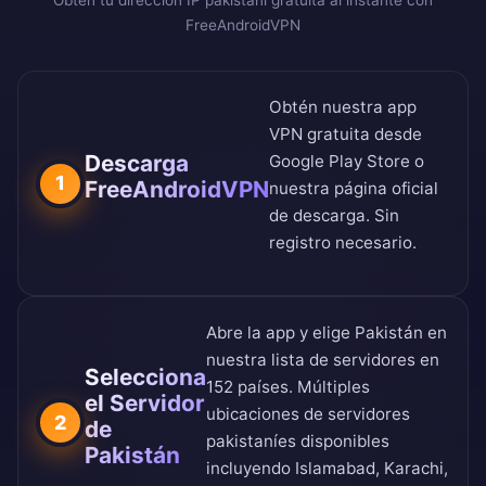
Obtén tu dirección IP pakistaní gratuita al instante con
FreeAndroidVPN
Obtén nuestra app
VPN gratuita desde
Descarga
Google Play Store
o
1
FreeAndroidVPN
nuestra
página oficial
de descarga
. Sin
registro necesario.
Abre la app y elige Pakistán en
nuestra
lista de servidores en
Selecciona
152 países
. Múltiples
el Servidor
ubicaciones de servidores
2
de
pakistaníes disponibles
Pakistán
incluyendo Islamabad, Karachi,