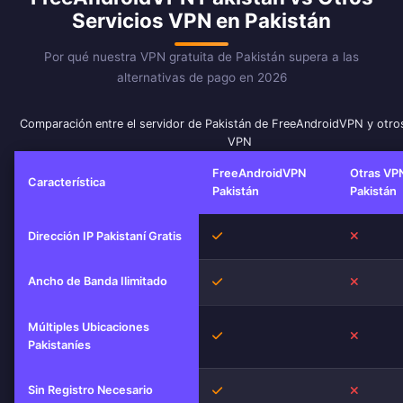
Servicios VPN en Pakistán
Por qué nuestra VPN gratuita de Pakistán supera a las
alternativas de pago en 2026
Comparación entre el servidor de Pakistán de FreeAndroidVPN y otros
VPN
FreeAndroidVPN
Otras VP
Característica
Pakistán
Pakistán
Sí
No
Dirección IP Pakistaní Gratis
Ancho de Banda Ilimitado
Sí
No
Múltiples Ubicaciones
Sí
No
Pakistaníes
Sin Registro Necesario
Sí
No