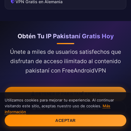
VPN Gratis en Alemania
Obtén Tu IP Pakistaní Gratis Hoy
Únete a miles de usuarios satisfechos que
disfrutan de acceso ilimitado al contenido
pakistaní con FreeAndroidVPN
OBTENER IP PAKISTANÍ AHORA
Utilizamos cookies para mejorar tu experiencia. Al continuar
visitando este sitio, aceptas nuestro uso de cookies.
Más
VER TODOS LOS SERVIDORES
información
Consentimiento de cookies
ACEPTAR