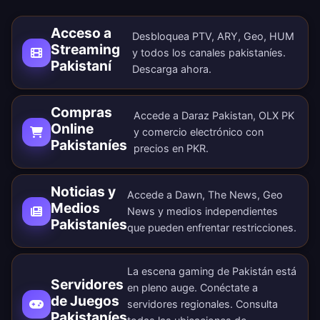
Acceso a
Desbloquea PTV, ARY, Geo, HUM
Streaming
y todos los canales pakistaníes.
Pakistaní
Descarga ahora
.
Compras
Accede a Daraz Pakistan, OLX PK
Online
y comercio electrónico con
Pakistaníes
precios en PKR.
Noticias y
Accede a Dawn, The News, Geo
Medios
News y medios independientes
Pakistaníes
que pueden enfrentar restricciones.
La escena gaming de Pakistán está
Servidores
en pleno auge. Conéctate a
de Juegos
servidores regionales. Consulta
Pakistaníes