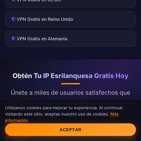
VPN Gratis en Reino Unido
VPN Gratis en Alemania
Obtén Tu IP Esrilanquesa Gratis Hoy
Únete a miles de usuarios satisfechos que
disfrutan de acceso ilimitado al contenido de
Utilizamos cookies para mejorar tu experiencia. Al continuar
Sri Lanka con FreeAndroidVPN
visitando este sitio, aceptas nuestro uso de cookies.
Más
información
Consentimiento de cookies
ACEPTAR
OBTENER IP ESRILANQUESA AHORA