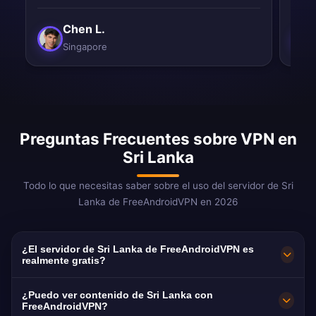
Chen L.
Singapore
Preguntas Frecuentes sobre VPN en
Sri Lanka
Todo lo que necesitas saber sobre el uso del servidor de Sri
Lanka de FreeAndroidVPN en 2026
¿El servidor de Sri Lanka de FreeAndroidVPN es
realmente gratis?
¡Sí! El servidor de Sri Lanka de
¿Puedo ver contenido de Sri Lanka con
FreeAndroidVPN es 100% gratis. Esencial para
FreeAndroidVPN?