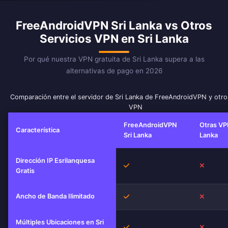
FreeAndroidVPN Sri Lanka vs Otros
Servicios VPN en Sri Lanka
Por qué nuestra VPN gratuita de Sri Lanka supera a las
alternativas de pago en 2026
Comparación entre el servidor de Sri Lanka de FreeAndroidVPN y otro
VPN
FreeAndroidVPN
Otras VP
Característica
Sri Lanka
Lanka
Dirección IP Esrilanquesa
Sí
No
Gratis
Ancho de Banda Ilimitado
Sí
No
Múltiples Ubicaciones en Sri
Sí
No