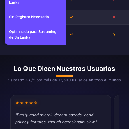
Lanka
Sin Registro Necesario
Sí
No
Optimizada para Streaming
Sí
Descon
de Sri Lanka
Lo Que Dicen Nuestros Usuarios
Valorado 4.8/5 por más de 12,500 usuarios en todo el mundo
★★★★☆
★★
"Pretty good overall. decent speeds, good
"Mixe
privacy features, though occasionally slow."
vpns.