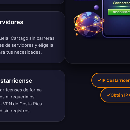
rvidores
uela, Cartago sin barreras
es de servidores
y elige la
ara tus necesidades.
starricense
IP Costarrice
tarricenses de forma
Obtén IP
es ni requerimos
la VPN de Costa Rica.
d sin registros
.