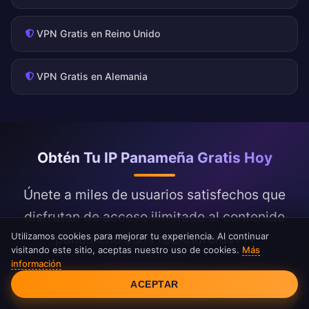
VPN Gratis en Reino Unido
VPN Gratis en Alemania
Obtén Tu IP Panameña Gratis Hoy
Únete a miles de usuarios satisfechos que
disfrutan de acceso ilimitado al contenido
Utilizamos cookies para mejorar tu experiencia. Al continuar
panameño con FreeAndroidVPN
visitando este sitio, aceptas nuestro uso de cookies.
Más
información
Consentimiento de cookies
ACEPTAR
OBTENER IP PANAMEÑA AHORA