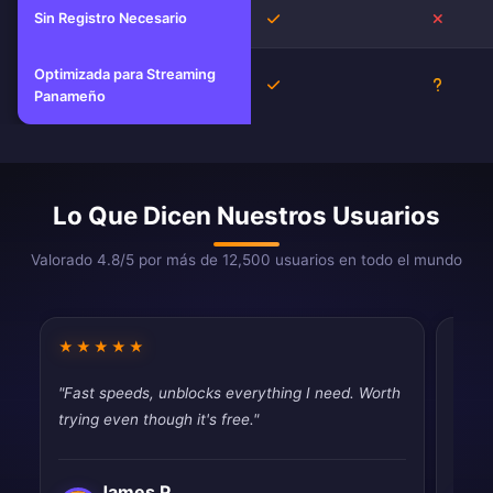
Sin Registro Necesario
Sí
No
Optimizada para Streaming
Sí
Descon
Panameño
Lo Que Dicen Nuestros Usuarios
Valorado 4.8/5 por más de 12,500 usuarios en todo el mundo
★★★★★
★★
"Fast speeds, unblocks everything I need. Worth
"Dece
trying even though it's free."
than 
James P.