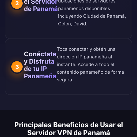
el Servidor
ubicaciones de servidores
2
de Panamá
panameños disponibles
incluyendo Ciudad de Panamá,
Colón, David.
Toca conectar y obtén una
Conéctate
dirección IP panameña al
y Disfruta
instante. Accede a todo el
3
de tu IP
contenido panameño de forma
Panameña
segura.
Principales Beneficios de Usar el
Servidor VPN de Panamá