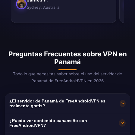
Sydney, Australia
Preguntas Frecuentes sobre VPN en
Panamá
Todo lo que necesitas saber sobre el uso del servidor de
Panamá de FreeAndroidVPN en 2026
¿El servidor de Panamá de FreeAndroidVPN es
realmente gratis?
¡Sí! El servidor de Panamá de FreeAndroidVPN
¿Puedo ver contenido panameño con
es 100% gratis. Panamá es una jurisdicción
FreeAndroidVPN?
VPN de primer nivel gracias a sus leyes de