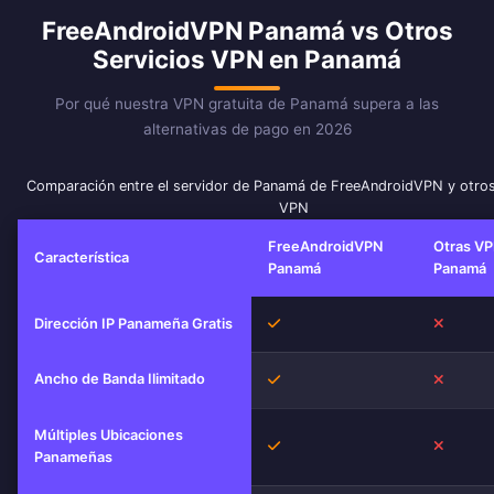
FreeAndroidVPN Panamá vs Otros
Servicios VPN en Panamá
Por qué nuestra VPN gratuita de Panamá supera a las
alternativas de pago en 2026
Comparación entre el servidor de Panamá de FreeAndroidVPN y otros
VPN
FreeAndroidVPN
Otras VP
Característica
Panamá
Panamá
Sí
No
Dirección IP Panameña Gratis
Ancho de Banda Ilimitado
Sí
No
Múltiples Ubicaciones
Sí
No
Panameñas