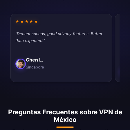
★★★★★
★★
"Decent speeds, good privacy features. Better
"Fina
than expected."
throt
never
Chen L.
Singapore
Preguntas Frecuentes sobre VPN de
México