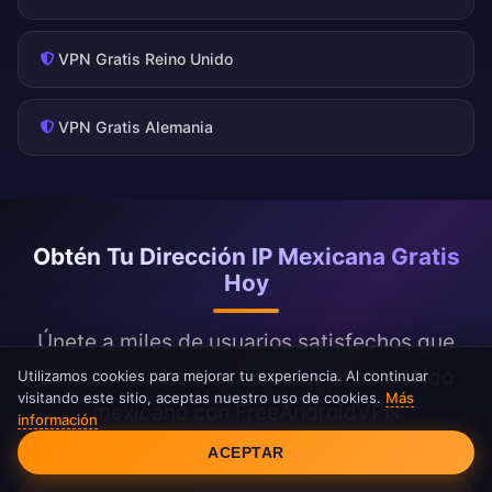
VPN Gratis Reino Unido
VPN Gratis Alemania
Obtén Tu Dirección IP Mexicana Gratis
Hoy
Únete a miles de usuarios satisfechos que
disfrutan de acceso ilimitado al contenido
Utilizamos cookies para mejorar tu experiencia. Al continuar
visitando este sitio, aceptas nuestro uso de cookies.
Más
mexicano con FreeAndroidVPN
información
Consentimiento de cookies
ACEPTAR