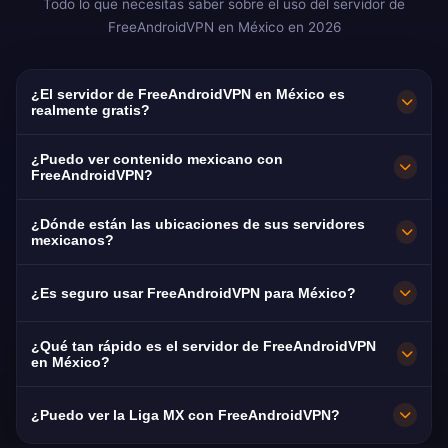
Todo lo que necesitas saber sobre el uso del servidor de
FreeAndroidVPN en México en 2026
¿El servidor de FreeAndroidVPN en México es
realmente gratis?
¡Sí! El servidor de FreeAndroidVPN en México
¿Puedo ver contenido mexicano con
es 100% gratuito. Acceso ilimitado a
FreeAndroidVPN?
servidores en Ciudad de México, Guadalajara,
Optimizado para ViX (nivel gratuito
¿Dónde están las ubicaciones de sus servidores
Monterrey, Cancún y Puebla.
disponible), TV Azteca, Blim TV y TUDN para
mexicanos?
fútbol de la Liga MX. Streaming HD sin
FreeAndroidVPN mantiene múltiples servidores
¿Es seguro usar FreeAndroidVPN para México?
buffering para la mayoría de usuarios.
de alta velocidad en México en Ciudad de
México, Guadalajara, Monterrey, Cancún y
Absolutamente. Cifrado AES-256 con la ley de
¿Qué tan rápido es el servidor de FreeAndroidVPN
Puebla. Todos los servidores cuentan con
protección de datos LFPDPPP de México.
en México?
conexiones de 10Gbps para máxima velocidad.
Nuestra política de cero registros mantiene tu
Buenas velocidades con capacidad de 10Gbps.
¿Puedo ver la Liga MX con FreeAndroidVPN?
Puedes seleccionar tu ciudad mexicana
navegación mexicana completamente privada.
El promedio de México es de 85 Mbps (IFT
preferida en la app para un rendimiento