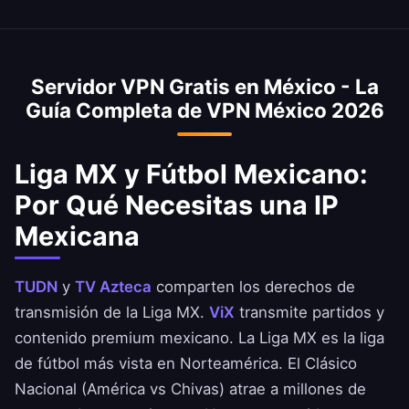
2026) con rápida mejora gracias a redes de
Sí, nuestra VPN de México permite acceder a
óptimo según tu ubicación y necesidades.
fibra y 5G. Nuestra VPN está optimizada para
la Liga MX en TUDN, TV Azteca y ViX. Mira
el intercambio de Ciudad de México.
Club América, Chivas y todos los equipos de
Servidor VPN Gratis en México - La
la Liga MX con comentarios mexicanos. Los
Guía Completa de VPN México 2026
partidos en abierto están disponibles en TV
Azteca.
Liga MX y Fútbol Mexicano:
Por Qué Necesitas una IP
Mexicana
TUDN
y
TV Azteca
comparten los derechos de
transmisión de la Liga MX.
ViX
transmite partidos y
contenido premium mexicano. La Liga MX es la liga
de fútbol más vista en Norteamérica. El Clásico
Nacional (América vs Chivas) atrae a millones de