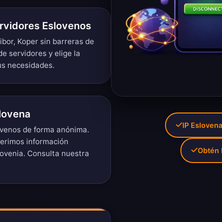
ervidores Eslovenos
ibor, Koper sin barreras de
de servidores
y elige la
us necesidades.
lovena
IP Eslovena
lovenos de forma anónima.
uerimos información
Obtén 
lovenia. Consulta nuestra