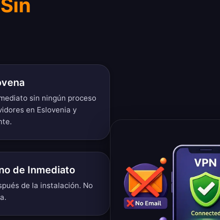
 Sin
ovena
nmediato sin ningún proceso
vidores en Eslovenia y
nte.
no de Inmediato
pués de la instalación. No
a.