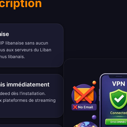
cription
aise
P libanaise sans aucun
ous aux serveurs du Liban
us libanais.
nais immédiatement
ed dès l'installation.
x plateformes de streaming