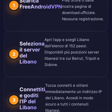
Scarica
Play Store
o dalla
1
FreeAndroidVPN
nostra
pagina di
download ufficiale
.
Nessuna registrazione.
Apri l'app e scegli Libano
Seleziona
dall'
elenco di 152 paesi
.
il server
Disponibili più posizioni server
2
del
libanesi tra cui Beirut, Tripoli e
Libano
Sidone.
Tocca connetti e ottieni
Connettiti
immediatamente un indirizzo IP
e goditi
del Libano. Accedi in modo
3
l'IP del
sicuro a tutti i contenuti
Libano
libanesi.