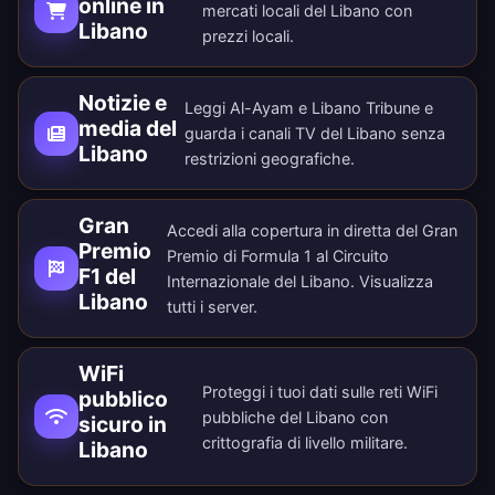
online in
mercati locali del Libano con
Libano
prezzi locali.
Notizie e
Leggi Al-Ayam e Libano Tribune e
media del
guarda i canali TV del Libano senza
Libano
restrizioni geografiche.
Gran
Accedi alla copertura in diretta del Gran
Premio
Premio di Formula 1 al Circuito
F1 del
Internazionale del Libano. Visualizza
Libano
tutti i
server
.
WiFi
Proteggi i tuoi dati sulle reti WiFi
pubblico
pubbliche del Libano con
sicuro in
crittografia di livello militare.
Libano