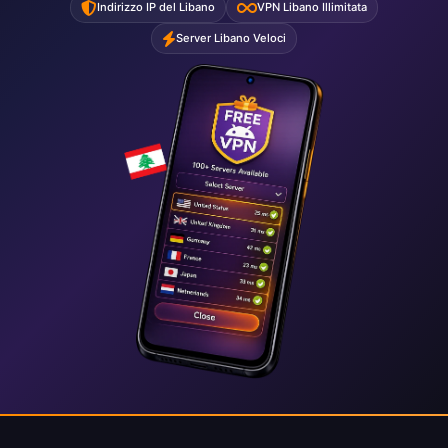
Indirizzo IP del Libano
VPN Libano Illimitata
Server Libano Veloci