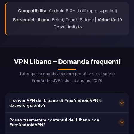
Compatibilità:
Android 5.0+ (Lollipop e superiori)
Server del Libano:
Beirut, Tripoli, Sidone |
Velocità:
10
Gbps illimitato
VPN Libano – Domande frequenti
Tutto quello che devi sapere per utilizzare i server
FreeAndroidVPN del Libano nel 2026
Il server VPN del Libano di FreeAndroidVPN è
davvero gratuito?
Sì! I server VPN del Libano di FreeAndroidVPN
Posso trasmettere contenuti del Libano con
sono al 100% gratuiti senza costi nascosti,
FreeAndroidVPN?
periodi di prova o carta di credito richiesta.