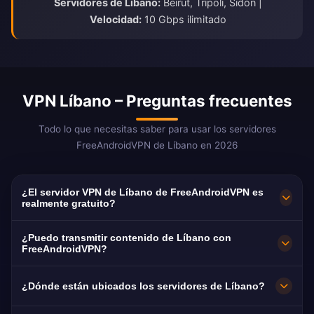
Servidores de Líbano:
Beirut, Trípoli, Sidón |
Velocidad:
10 Gbps ilimitado
VPN Líbano – Preguntas frecuentes
Todo lo que necesitas saber para usar los servidores
FreeAndroidVPN de Líbano en 2026
¿El servidor VPN de Líbano de FreeAndroidVPN es
realmente gratuito?
¡Sí! Los servidores VPN de Líbano de
¿Puedo transmitir contenido de Líbano con
FreeAndroidVPN son 100% gratuitos sin
FreeAndroidVPN?
cargos ocultos, períodos de prueba o tarjeta
Los servidores VPN de Líbano están
¿Dónde están ubicados los servidores de Líbano?
de crédito requerida. Acceso ilimitado a
optimizados para transmitir plataformas de
servidores VPN de Líbano en Beirut, Trípoli y