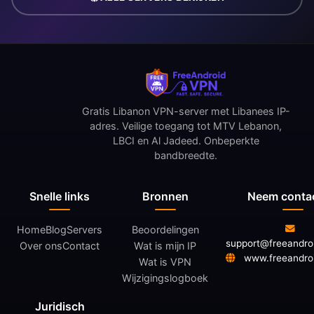
Gratis Libanon VPN-server met Libanees IP-
adres. Veilige toegang tot MTV Lebanon,
LBCI en Al Jadeed. Onbeperkte
bandbreedte.
Snelle links
Bronnen
Neem conta
Home
Blog
Servers
Beoordelingen
support@freeandro
Over ons
Contact
Wat is mijn IP
www.freeandro
Wat is VPN
Wijzigingslogboek
Juridisch