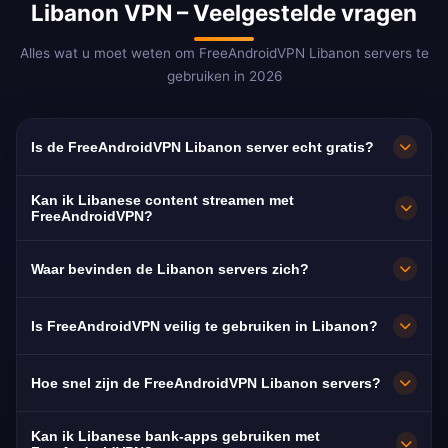
Libanon VPN – Veelgestelde vragen
Alles wat u moet weten om FreeAndroidVPN Libanon servers te
gebruiken in 2026
Is de FreeAndroidVPN Libanon server echt gratis?
Ja! FreeAndroidVPN Libanon servers zijn 100%
Kan ik Libanese content streamen met
gratis zonder verborgen kosten, proefperiodes
FreeAndroidVPN?
of creditcard vereist. Onbeperkte toegang tot
De Libanon VPN-servers zijn geoptimaliseerd
Waar bevinden de Libanon servers zich?
Libanese VPN-servers in Beiroet, Tripoli en
voor het streamen van Libanese platforms
Sidon zonder enige betaling.
zoals MTV Lebanon, LBCI en Al Jadeed. De
FreeAndroidVPN beheert meerdere snelle
Is FreeAndroidVPN veilig te gebruiken in Libanon?
meeste gebruikers genieten van buffervrij HD-
servers in Libanon, waaronder Beiroet, Tripoli
streaming.
en Sidon. Alle servers hebben 10 Gbps-
Absoluut. FreeAndroidVPN gebruikt militaire
Hoe snel zijn de FreeAndroidVPN Libanon servers?
verbindingen voor maximale snelheid.
AES-256-versleuteling en een strikt no-logs
beleid. Libanon verplicht ISP-gegevensretentie,
Libanon servers leveren uitstekende snelheden
Kan ik Libanese bank-apps gebruiken met