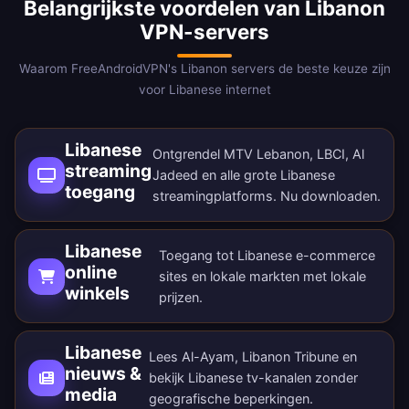
Belangrijkste voordelen van Libanon
VPN-servers
Waarom FreeAndroidVPN's Libanon servers de beste keuze zijn
voor Libanese internet
Libanese
Ontgrendel MTV Lebanon, LBCI, Al
streaming
Jadeed en alle grote Libanese
toegang
streamingplatforms.
Nu downloaden
.
Libanese
Toegang tot Libanese e-commerce
online
sites en lokale markten met lokale
winkels
prijzen.
Libanese
Lees Al-Ayam, Libanon Tribune en
nieuws &
bekijk Libanese tv-kanalen zonder
media
geografische beperkingen.