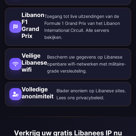
Libanon
Toegang tot live uitzendingen van de
F1
Formule 1 Grand Prix van het Libanon
Grand
International Circuit. Alle
servers
Prix
bekijken
.
Veilige
Bescherm uw gegevens op Libanese
Libanese
openbare wifi-netwerken met militaire-
wifi
grade versleuteling.
Volledige
Blader anoniem op Libanese sites.
anonimiteit
Lees ons
privacybeleid
.
Verkrijg uw gratis Libanees IP nu