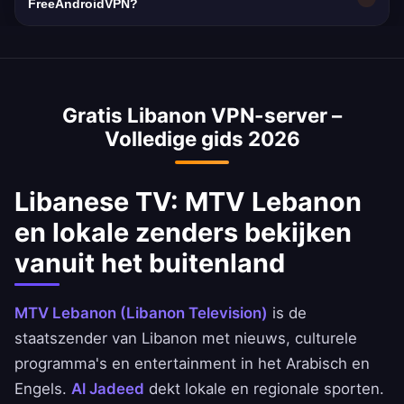
waardoor een VPN essentieel is voor privacy.
met 10 Gbps netwerkcapaciteit. De
FreeAndroidVPN?
gemiddelde internetsnelheid in Libanon is ~45
Ja, een Libanon VPN wordt vaak gebruikt voor
Mbps, en onze VPN is geoptimaliseerd om
toegang tot Libanese bankdiensten vanuit het
snelheidsverlies te minimaliseren.
buitenland. Verkrijg veilig toegang tot de apps
Gratis Libanon VPN-server –
van National Bank of Libanon, Ahli United Bank
Volledige gids 2026
en BBK.
Libanese TV: MTV Lebanon
en lokale zenders bekijken
vanuit het buitenland
MTV Lebanon (Libanon Television)
is de
staatszender van Libanon met nieuws, culturele
programma's en entertainment in het Arabisch en
Engels.
Al Jadeed
dekt lokale en regionale sporten.