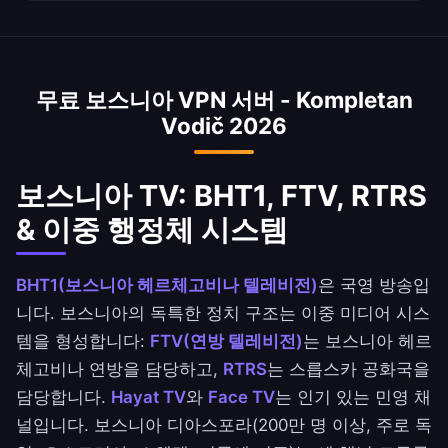
에서 광섬유 배치가 증가하고 있습니다.
네, 사라예보 서버는 FTV(연방)와 RTRS(스릅스카
공화국) 콘텐츠 모두에 접속을 제공하며, BHT1 국
영 방송도 포함됩니다. 보스니아 헤르체고비나의
무료 보스니아 VPN 서버 - Kompletan
전체 미디어 환경에 완전히 접속할 수 있습니다.
Vodič 2026
보스니아 TV: BHT1, FTV, RTRS
& 이중 행정체 시스템
BHT1(보스니아 헤르체고비나 텔레비전)
은 국영 방송입
니다. 보스니아의 독특한 정치 구조는 이중 미디어 시스
템을 형성합니다:
FTV(연방 텔레비전)
는 보스니아 헤르
체고비나 연방을 담당하고,
RTRS
는 스릅스카 공화국을
담당합니다.
Hayat TV
와
Face TV
는 인기 있는 민영 채
널입니다. 보스니아 디아스포라(200만 명 이상, 주로 독