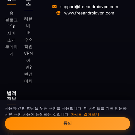
스
support@freeandroidvpn.com
홈
www.freeandroidvpn.com
리뷰
블로그
내
`r`n
IP
서버
주소
소개
확인
문의하
VPN
기
이
란?
변경
이력
법적
정보
사용자 경험 향상을 위해 쿠키를 사용합니다. 이 사이트를 계속 방문하
개인정
시면 쿠키 사용에 동의하는 것입니다.
자세히 알아보기
쿠키 동의
보처리
동의
방침
이용약