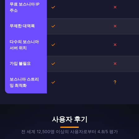
무료 보스니아 IP
예
아니오
주소
무제한 대역폭
예
아니오
다수의 보스니아
예
아니오
서버 위치
가입 불필요
예
아니오
보스니아 스트리
예
불확실
밍 최적화
사용자 후기
전 세계 12,500명 이상의 사용자로부터 4.8/5 평가