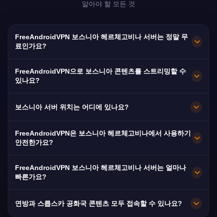
알아야 할 모든 것
FreeAndroidVPN 보스니아 헤르체고비나 서버는 정말 무
료인가요?
네! FreeAndroidVPN 보스니아 서버는 100% 무료
FreeAndroidVPN으로 보스니아 콘텐츠를 스트리밍할 수
입니다. 사라예보, 바냐루카, 모스타르 서버에 무제
있나요?
한 접속을 제공합니다. 200만 명 이상의 보스니아
보스니아 VPN은 BHT1, FTV, RTRS, Hayat TV의
디아스포라에게 필수적입니다.
보스니아 서버 위치는 어디에 있나요?
보스니아 콘텐츠를 원활하게 HD 스트리밍할 수 있
도록 최적화되어 있습니다.
FreeAndroidVPN은 보스니아 헤르체고비나 전역
FreeAndroidVPN은 보스니아 헤르체고비나에서 사용하기
의 사라예보, 바냐루카, 모스타르에 여러 고속 서버
안전한가요?
를 유지합니다. 모든 서버는 최대 속도를 위해
네. AES-256 암호화와 엄격한 노로그 정책을 사용
10Gbps 연결을 제공합니다. 앱에서 원하는 보스니
FreeAndroidVPN 보스니아 헤르체고비나 서버는 얼마나
합니다. 보스니아의 분절된 ISP 환경에서 프라이버
빠른가요?
아의 도시를 선택하여 최적의 성능을 얻으세요.
시를 유지하는 데 중요합니다.
10Gbps 네트워크 용량을 제공합니다. 보스니아의
연방과 스릅스카 공화국 콘텐츠 모두 접속할 수 있나요?
평균 속도는 40Mbps이며 사라예보와 주요 도시